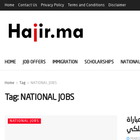
Home
Contact Us
Privacy Policy
Terms and Conditions
Disclaimer
HOME
JOB OFFERS
IMMIGRATION
SCHOLARSHIPS
NATIONAL
Home
Tag
NATIONAL JOBS
Tag:
NATIONAL JOBS
يل في مباراة
NATIONAL JOBS
MARCH