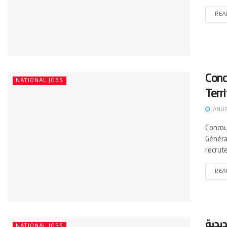
REA
Conc
NATIONAL JOBS
Terr
JANUA
Concour
Général
recrute
REA
يدية
NATIONAL JOBS