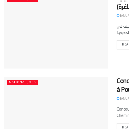
JANUA
غرة) أطلق المكتب الوطني للسكك
REA
Conc
NATIONAL JOBS
à Po
JANUA
Concou
Chemin
REA