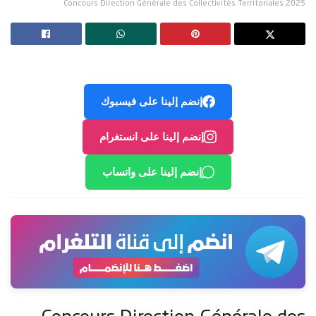
Concours Direction Générale des Collectivités Territoriales 2025
إنضم إلينا على فيسبوك
إنضم إلينا على انستغرام
إنضم إلينا على واتساب