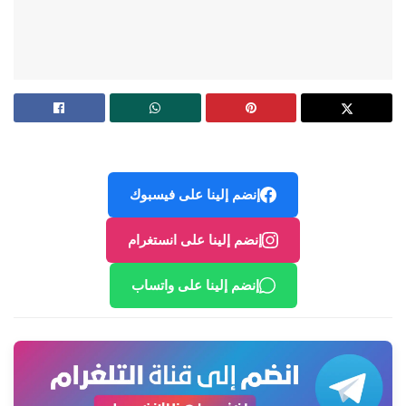
إنضم إلينا على فيسبوك
إنضم إلينا على انستغرام
إنضم إلينا على واتساب