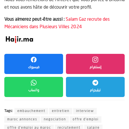
Nous vous remercions de l’intérêt que vous portez à Bricoma
et nous avons hâte de découvrir votre profil.
Vous aimerez peut-être aussi :
Salam Gaz recrute des
Mécaniciens dans Plusieurs Villes 2024
إنستغرام
فيسبوك
تيليجرام
واتساب
Tags:
embauchement
entretien
interview
maroc annonces
negociation
offre d'emploi
offre d'emploi au maroc
recrutement
salaire