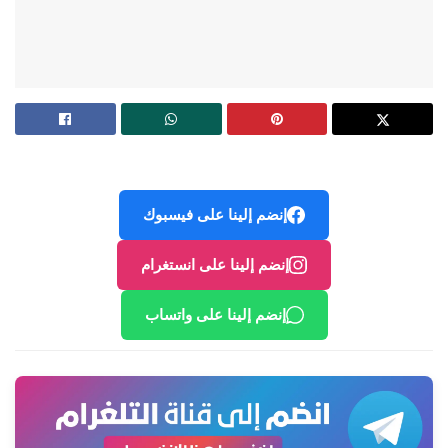
إنضم إلينا على فيسبوك
إنضم إلينا على انستغرام
إنضم إلينا على واتساب