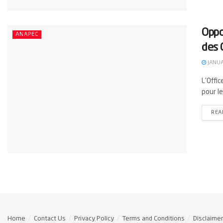
Oppo
ANAPEC
des 
JANUA
L'Offi
pour le
REA
Home
Contact Us
Privacy Policy
Terms and Conditions
Disclaimer