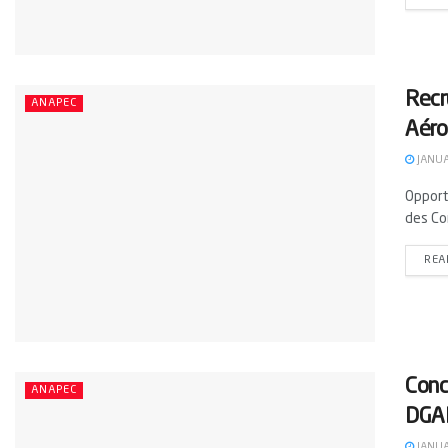
Recr
ANAPEC
Aéro
JANUA
Opport
des Co
REA
Conc
ANAPEC
DGA
JANUA