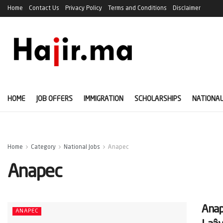
Home
Contact Us
Privacy Policy
Terms and Conditions
Disclaimer
HOME
JOB OFFERS
IMMIGRATION
SCHOLARSHIPS
NATIONAL
Home
Category
National Jobs
Anapec
Anapec
Anap
ANAPEC