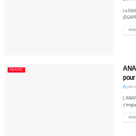
La Délé
(DGAPR
REA
ANAP
ANAPEC
pour
JANUA
L'ANAPE
s'engag
REA