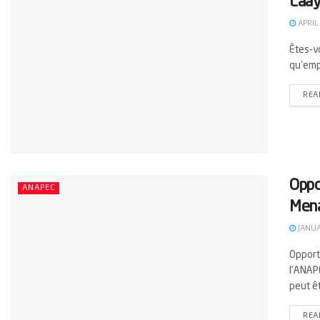
Laâ
APRIL
Êtes-v
qu’emp
REA
Oppo
ANAPEC
Mena
JANUA
Opport
l'ANAP
peut êt
REA