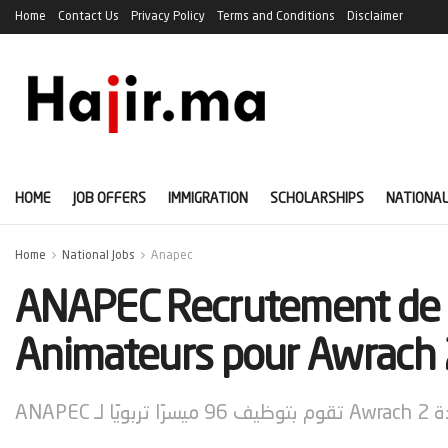
Home
Contact Us
Privacy Policy
Terms and Conditions
Disclaimer
HOME
JOB OFFERS
IMMIGRATION
SCHOLARSHIPS
NATIONAL
Home
National Jobs
Anapec
ANAPEC Recrutement de 
Animateurs pour Awrach 2
ANAPEC ًا لـ