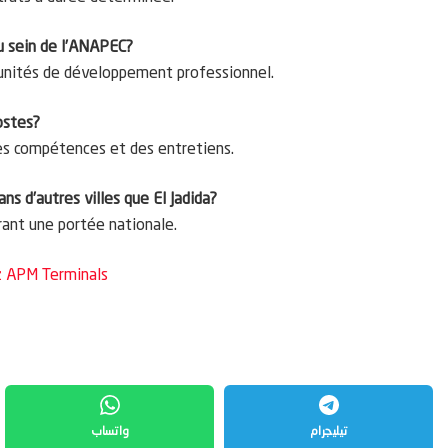
au sein de l’ANAPEC?
unités de développement professionnel.
ostes?
es compétences et des entretiens.
ns d’autres villes que El Jadida?
frant une portée nationale.
z APM Terminals
تيليجرام
واتساب