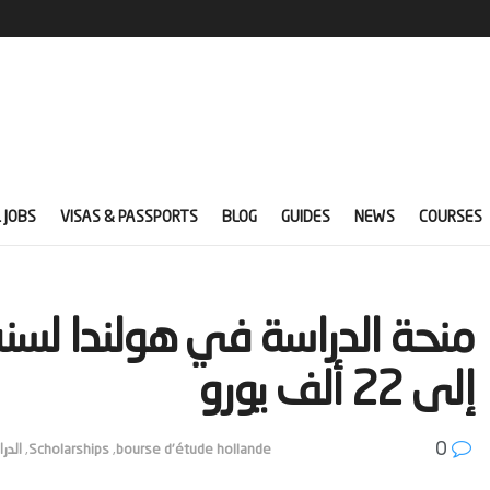
 JOBS
VISAS & PASSPORTS
BLOG
GUIDES
NEWS
COURSES
إلى 22 ألف يورو‬
0
bourse d'étude hollande
,
Scholarships
,
الدر