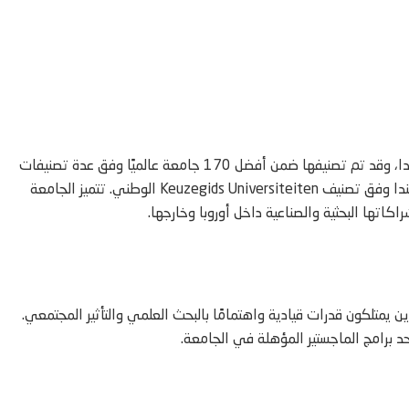
تُعد University of Twente من أبرز الجامعات التقنية العامة في هولندا، وقد تم تصنيفها ضمن أفضل 170 جامعة عالميًا وفق عدة تصنيفات
دولية. كما احتلت مكانة متقدمة واعتُبرت أفضل مؤسسة تقنية في هولندا وفق تصنيف Keuzegids Universiteiten الوطني. تتميز الجامعة
اكاتها البحثية والصناعية داخل أوروبا وخارجها.
يميًا والذين يمتلكون قدرات قيادية واهتمامًا بالبحث العلمي والتأثير المجتمعي.
أحد برامج الماجستير المؤهلة في الجامعة.