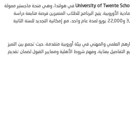
University of Twente Scho
في هولندا، وهي منحة ماجستير ممولة
دية الأوروبية. يتيح البرنامج للطلاب المتميزين فرصة متابعة دراسة
الماجستير (MSc) في مدينة إنسخيده بهولندا، مع تمويل يتراوح بين 3,000 و22,000 يورو لمدة عام واحد، مع إمكانية التجديد للسنة الثانية
رهم العلمي والمهني في بيئة أوروبية متقدمة، حيث تجمع بين التميز
ع التفاصيل بعناية، وفهم شروط الأهلية ومعايير القبول لضمان تقديم