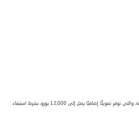
يمكن للطلبة الحاصلين على منحة UTS التقدم أيضًا لمنحة Kipaji الإضافية، والتي توفر تمويلًا إضافيًا يصل إلى 12,000 يورو، بشرط استيفاء