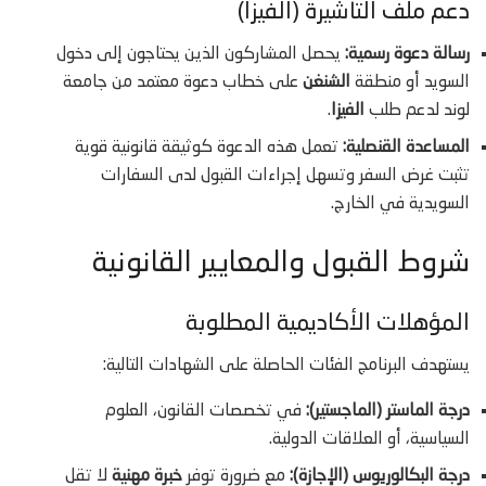
دعم ملف التأشيرة (الفيزا)
رسالة دعوة رسمية:
يحصل المشاركون الذين يحتاجون إلى دخول
السويد أو منطقة
الشنغن
على خطاب دعوة معتمد من جامعة
لوند لدعم طلب
الفيزا
.
المساعدة القنصلية:
تعمل هذه الدعوة كوثيقة قانونية قوية
تثبت غرض السفر وتسهل إجراءات القبول لدى السفارات
السويدية في الخارج.
شروط القبول والمعايير القانونية
المؤهلات الأكاديمية المطلوبة
يستهدف البرنامج الفئات الحاصلة على الشهادات التالية:
درجة الماستر (الماجستير):
في تخصصات القانون، العلوم
السياسية، أو العلاقات الدولية.
درجة البكالوريوس (الإجازة):
مع ضرورة توفر
خبرة مهنية
لا تقل