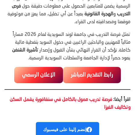
الرسمية يضمن للمتابعين الحصول على معلومات دقيقة حول
فرص
التدريب
و
الهجرة القانونية
بعيداً عن أي تضليل، مما يعزز من موثوقية
موقعنا ومصداقيته لدى القراء.
تمثل فرصة التدريب في جامعة لوند السويدية لعام 2026 مساراً
مثالياً للمهنيين والباحثين الراغبين في دخول السويد بتغطية مالية
كاملة. نؤكد أن القرار النهائي بشأن القبول وإصدار
تأشيرة الشنغن
يعود حصراً لإدارة الجامعة والسلطات السويدية الرسمية.
رابط التقديم المباشر
الإعلان الرسمي
اقرأ أيضا:
فرصة تدريب ممول بالكامل في سنغافورة يشمل السكن
وتكاليف الفيزا
إنضم إلينا على فيسبوك