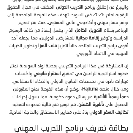
والينبرغ عن إطلاق برنامج
التدريب الدولي
المكثف في مجال الحقوق
الرقمية لعام 2026 في السويد. تهدف هذه الفرصة المتقدمة إلى
توفير مسار مهني وأكاديمي عالي المستوى، حيث يتم تقديم
البرنامج بنظام
التمويل الكامل
الذي يشمل إعفاءً من كافة الرسوم
الدراسية وتوفير
إقامة مجانية
للمشاركين الدوليين، مما يجعله أحد
أقوى برامج التدريب المتاحة حالياً لتعزيز
ملف الفيزا
وتطوير الخبرات
المهنية في الاتحاد الأوروبي.
إن المشاركة في هذا البرنامج التدريبي بمدينة لوند السويدية تمثل
خطوة استراتيجية للراغبين في تحقيق
استقرار قانوني
واكتساب
مهارات نادرة في تخصصات القانون الدولي والذكاء الاصطناعي.
ومن خلال منصة
Hajir.ma
، نوضح أن هذه الفرصة تمنح المقبولين
دعماً رسمياً للتأشيرة
عبر رسائل دعوة حكومية، مما يسهل إجراءات
الحصول على
تأشيرة الشنغن
، مع توفير منح مالية محدودة لتغطية
تكاليف السفر الدولي
بناءً على معايير الاستحقاق والحاجة المادية.
بطاقة تعريف برنامج التدريب المهني