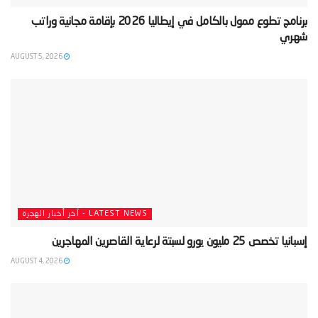
‫برنامج تطوع ممول بالكامل في إيطاليا 2026 بإقامة مجانية وراتب
شهري‬
AUGUST 5, 2026
LATEST NEWS - آخر أخبار الهجرة
‫إسبانيا تخصص 25 مليون يورو لسبتة لرعاية القاصرين المهاجرين‬
AUGUST 4, 2026