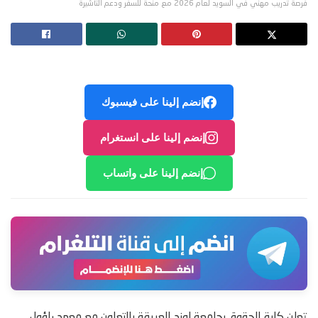
فرصة تدريب مهني في السويد لعام 2026 مع منحة للسفر ودعم التأشيرة
إنضم إلينا على فيسبوك
إنضم إلينا على انستغرام
إنضم إلينا على واتساب
تعلن كلية الحقوق بجامعة لوند العريقة بالتعاون مع معهد راؤول