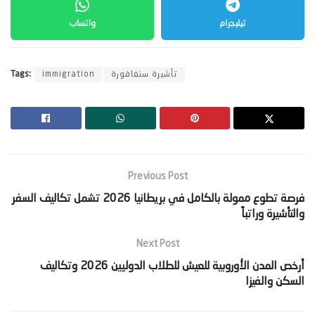
تيليجرام
واتساب
تأشيرة سنغافورة
immigration
Tags:
Previous Post
‫فرصة تطوع ممولة بالكامل في بريطانيا 2026 تشمل تكاليف السفر
والتأشيرة وراتباً‬
Next Post
‫أرخص المدن الأوروبية للعيش للطلاب الدوليين 2026 وتكاليف
السكن والفيزا‬