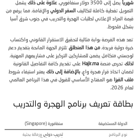
شهرياً
يصل إلى 3500 دولار سنغافوري.
علاوة على ذلك
يشمل
التمويل تغطية كاملة لتكاليف
السفر الدولي
والإقامة. مما يرفع من
قيمة المزاد الإعلاني لطلبات الهجرة والتدريب في جنوب شرق آسيا
بشكل ملحوظ.
تعد هذه الفرصة بوابة مثالية لتحقيق الاستقرار القانوني واكتساب
خبرة دولية فريدة.
من هذا المنطلق
تلتزم الجهة المانحة بتقديم دعم
لوجستي متكامل يضمن للمشاركين التركيز على مشاريعهم المهنية.
لذلك
تحرص منصة
Hajir.ma
على تقديم كافة التفاصيل القانونية
لضمان اتخاذ قرار هجرة واعٍ.
بالإضافة إلى ذلك
يعتبر استيفاء شروط
ملف الفيزا
هو المفتاح الأساسي للقبول في هذا البرنامج العالمي
لعام 2026.
بطاقة تعريف برنامج الهجرة والتدريب
الدولة المستضيفة
سنغافورة (Singapore)
نوع البرنامج
تدريب دولي
وزمالة بحثية