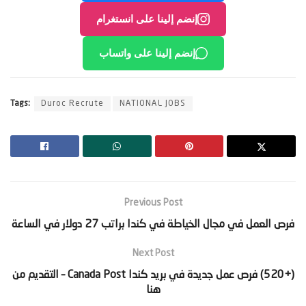
إنضم إلينا على انستغرام
إنضم إلينا على واتساب
Tags:
Duroc Recrute
NATIONAL JOBS
Previous Post
Next Post
‫(+520) فرص عمل جديدة في بريد كندا Canada Post – التقديم من