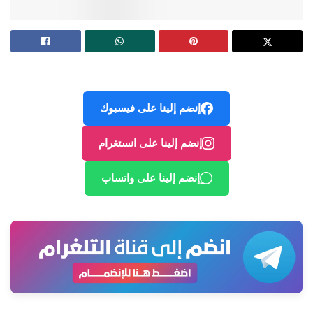
إنضم إلينا على فيسبوك
إنضم إلينا على انستغرام
إنضم إلينا على واتساب