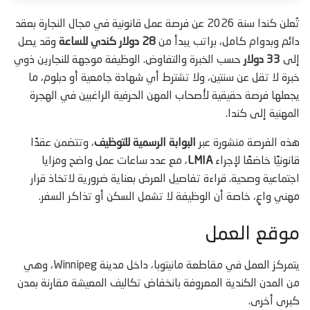
تُعلن كندا سنة 2026 عن فرصة عمل قانونية في مجال النجارة بعقد
دائم وبدوام كامل، براتب يبدأ من
28 دولار كندي للساعة
وقد يصل
إلى
33 دولار
حسب الخبرة والتفاوض. الوظيفة موجهة للنجارين ذوي
خبرة لا تقل عن سنتين، ولا تشترط أي شهادة جامعية أو دبلوم، ما
يجعلها فرصة حقيقية لأصحاب المهن الحرفية الراغبين في الهجرة
المهنية إلى كندا.
هذه الفرصة منشورة عبر
البوابة الرسمية للتوظيف
، وتتضمن عقدًا
قانونيًا خاضعًا لإجراء
LMIA
، مع عدد ساعات عمل واضح ومزايا
اجتماعية وصحية. قراءة تفاصيل العرض بعناية ضرورية لاتخاذ قرار
مهني واعٍ، خاصة أن الوظيفة لا تشمل السكن أو تذاكر السفر.
موقع العمل
يتمركز العمل في مقاطعة مانيتوبا، داخل مدينة Winnipeg، وهي
من المدن الكندية المعروفة بانخفاض تكاليف المعيشة مقارنة بمدن
كبرى أخرى.