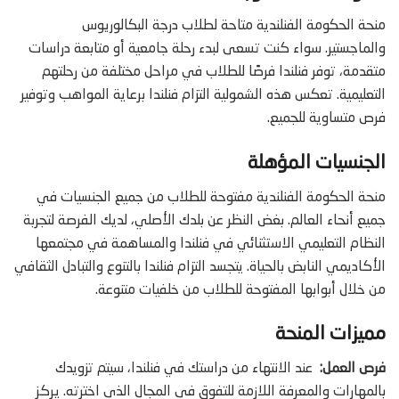
منحة الحكومة الفنلندية متاحة لطلاب درجة البكالوريوس
والماجستير. سواء كنت تسعى لبدء رحلة جامعية أو متابعة دراسات
متقدمة، توفر فنلندا فرصًا للطلاب في مراحل مختلفة من رحلتهم
التعليمية. تعكس هذه الشمولية التزام فنلندا برعاية المواهب وتوفير
فرص متساوية للجميع.
الجنسيات المؤهلة
منحة الحكومة الفنلندية مفتوحة للطلاب من جميع الجنسيات في
جميع أنحاء العالم. بغض النظر عن بلدك الأصلي، لديك الفرصة لتجربة
النظام التعليمي الاستثنائي في فنلندا والمساهمة في مجتمعها
الأكاديمي النابض بالحياة. يتجسد التزام فنلندا بالتنوع والتبادل الثقافي
من خلال أبوابها المفتوحة للطلاب من خلفيات متنوعة.
مميزات المنحة
فرص العمل:
عند الانتهاء من دراستك في فنلندا، سيتم تزويدك
بالمهارات والمعرفة اللازمة للتفوق في المجال الذي اخترته. يركز