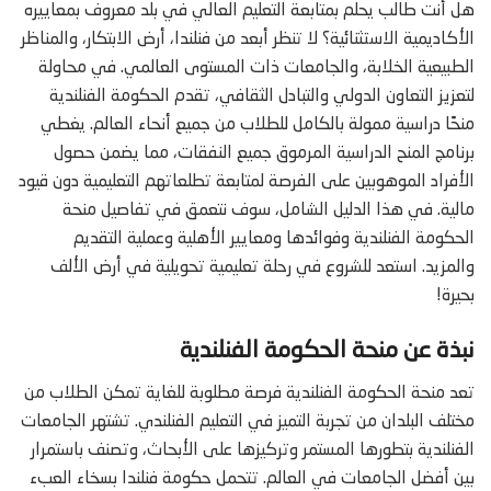
هل أنت طالب يحلم بمتابعة التعليم العالي في بلد معروف بمعاييره
الأكاديمية الاستثنائية؟ لا تنظر أبعد من فنلندا، أرض الابتكار، والمناظر
الطبيعية الخلابة، والجامعات ذات المستوى العالمي. في محاولة
لتعزيز التعاون الدولي والتبادل الثقافي، تقدم الحكومة الفنلندية
منحًا دراسية ممولة بالكامل للطلاب من جميع أنحاء العالم. يغطي
برنامج المنح الدراسية المرموق جميع النفقات، مما يضمن حصول
الأفراد الموهوبين على الفرصة لمتابعة تطلعاتهم التعليمية دون قيود
مالية. في هذا الدليل الشامل، سوف نتعمق في تفاصيل منحة
الحكومة الفنلندية وفوائدها ومعايير الأهلية وعملية التقديم
والمزيد. استعد للشروع في رحلة تعليمية تحويلية في أرض الألف
بحيرة!
نبذة عن منحة الحكومة الفنلندية
تعد منحة الحكومة الفنلندية فرصة مطلوبة للغاية تمكن الطلاب من
مختلف البلدان من تجربة التميز في التعليم الفنلندي. تشتهر الجامعات
الفنلندية بتطورها المستمر وتركيزها على الأبحاث، وتصنف باستمرار
بين أفضل الجامعات في العالم. تتحمل حكومة فنلندا بسخاء العبء