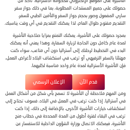
التأشيرة على الموقع الإلكتروني للحكومة الأسترالية. تأكد من
حصولك على جميع المستندات المطلوبة، بما في ذلك جواز سفر
ساري المفعول وصور بحجم جواز السفر والتأمين الطبي للسفر.
التقديم مفتوح طوال العام، لذا يمكنك التقديم في أي وقت يناسبك.
بمجرد حصولك على التأشيرة، يمكنك التمتع بمزايا صلاحية التأشيرة
لمدة عام كامل دون الحاجة لزيارة السفارة. وهذا يعني أنه يمكنك
البدء في التخطيط لرحلتك إلى أستراليا دون أي متاعب. سواء كنت
مهتمًا بالسفر الترفيهي أو ترغب في استكشاف البلاد لأغراض العمل،
فإن التأشيرة الأسترالية لمدة عام واحد مناسبة لكليهما.
قدم الآن
الإعلان الرسمي
ومن المهم ملاحظة أن التأشيرة لا تسمح بأي شكل من أشكال العمل
في أستراليا. إذا كنت ترغب في العمل في البلاد، فسوف تحتاج إلى
استكشاف خيارات التأشيرة الأخرى. بالإضافة إلى ذلك، إذا كنت
ترغب في البقاء لفترة أطول من المدة المحددة في خطاب منح
التأشيرة، فيمكنك الاتصال بوزارة الشؤون الداخلية للاستفسار عن