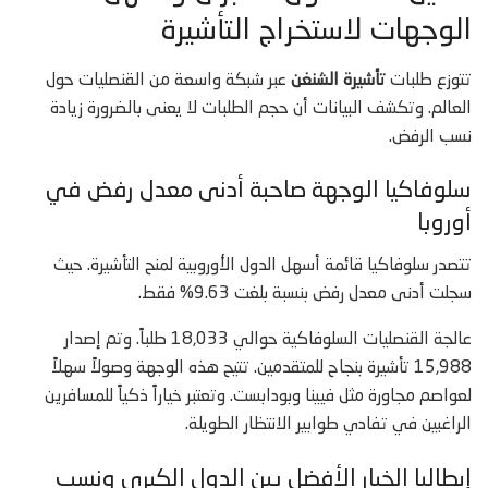
الوجهات لاستخراج التأشيرة
تتوزع طلبات
تأشيرة الشنغن
عبر شبكة واسعة من القنصليات حول
العالم. وتكشف البيانات أن حجم الطلبات لا يعنى بالضرورة زيادة
نسب الرفض.
سلوفاكيا الوجهة صاحبة أدنى معدل رفض في
أوروبا
تتصدر سلوفاكيا قائمة أسهل الدول الأوروبية لمنح التأشيرة. حيث
سجلت أدنى معدل رفض بنسبة بلغت 9.63% فقط.
عالجة القنصليات السلوفاكية حوالي 18,033 طلباً. وتم إصدار
15,988 تأشيرة بنجاح للمتقدمين. تتيح هذه الوجهة وصولاً سهلاً
لعواصم مجاورة مثل فيينا وبودابست. وتعتبر خياراً ذكياً للمسافرين
الراغبين في تفادي طوابير الانتظار الطويلة.
إيطاليا الخيار الأفضل بين الدول الكبرى ونسب