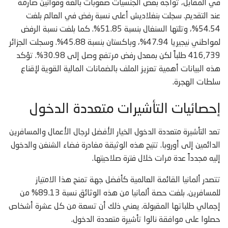
في المقابل، تواجه بعض الجنسيات صعوبات بالغة وقوانين صارمة
عند التقديم. سجلت بنغلاديش أعلى نسبة رفض في العالم بلغت
54.54%، وتلتها السنغال بنسبة 51.85%. كما بلغت نسبة الرفض
لمواطني نيجيريا 47.94%، وباكستان بنسبة 45.88%. وسجلت الجزائر
416,739 طلباً لكن بمعدل رفض مرتفع وصل إلى 30.98%. تؤكد
هذه البيانات أهمية تعزيز الملف بالضمانات المالية القوية لإقناع
سلطات الهجرة.
إحصائيات التأشيرات متعددة الدخول
تعد التأشيرة متعددة الدخول الخيار الأفضل لرجال الأعمال والمسافرين
الدائمين إلى أوروبا. تتيح هذه الوثيقة مغادرة فضاء الشنغن والدخول
إليه مجدداً عدة مرات خلال فترة صلاحيتها.
تتصدر ألمانيا القائمة العالمية كأفضل جهة تمنح هذا الامتياز
للمسافرين. بلغت حصة ألمانيا من هذه الوثائق نسبة 89.13% من
إجمالي طلباتها المقبولة. يعني ذلك أن تسعة من كل عشرة أشخاص
حصلوا على موافقة نالوا تأشيرة متعددة الدخول.