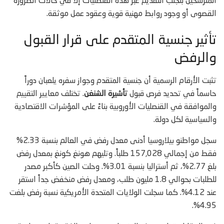
المترشحين بتجنب التقديم عبر هذه القنصليات إلا في حالات الضرورة
القصوى أو وجود روابط مهنية قوية وعقود عمل موثقة.
تأثير جنسية المتقدم على قرار القبول
والرفض
تثبت الأرقام الرسمية أن جنسية المتقدم وجواز سفره يلعبان دوراً
حاسماً في تحديد فرص قبول
تأشيرة الشنغن
. تختلف معايير التقييم
والموافقة في القنصليات الأوروبية بناءً على المؤشرات الاقتصادية
والسياسية لكل دولة.
سجل مواطنو بيلاروسيا أدنى معدل رفض في العالم بنسبة 2.33%
فقط من إجمالي 157,028 طلباً. وتليهم هونغ كونغ بمعدل رفض
بلغ 2.77%، ثم أستراليا بنسبة 3.01%. وحلت الصين كأكبر مصدر
للطلبات بحوالي 1.8 مليون طلب، ومعدل رفض منخفض جداً استقر
عند 4.12%. كما سجلت الولايات المتحدة الأمريكية نسبة رفض بلغت
4.95%.