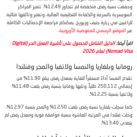
وحققت نسبة رفض منخفضة لم تتجاوز 12.49%. تتميز المراكز
السويسرية بالسرعة والكفاءة التنظيمية العالية. وتعتبر وثائقها مثالية
للراغبين في زيارة جنيف وزيورخ. يمكنكم مراجعة الإحصائيات الكاملة
عبر
الموقع الرسمي للمفوضية الأوروبية
.
اقرأ أيضا:
‫الدليل الشامل للحصول على تأشيرة العمل الحر (Digital
Nomad Visa) لعام 2026‬
رومانيا وبلغاريا والنمسا ولاتفيا والمجر وفنلندا
تقدم النمسا أداءً مستقراً للغاية بمعدل رفض يبلغ 11.90% من
إجمالي 250,112 طلباً. وتليها رومانيا بنسبة رفض بلغت 11.48%
ولاتفيا بنسبة 12.25%.
كما سجلت بلغاريا نسبة رفض بلغت 12.50% والمجر بنسبة 12.97%.
وحلت فنلندا في المرتبة العاشرة بنسبة موافقة قوية ومعدل رفض لم
يتعدى 13.40%.