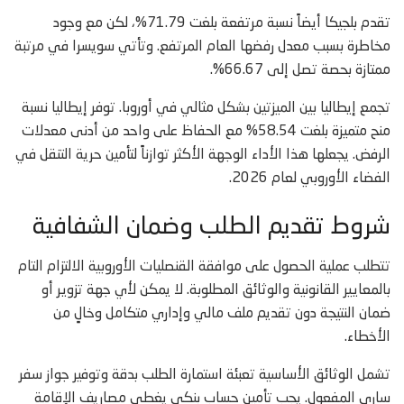
تقدم بلجيكا أيضاً نسبة مرتفعة بلغت 71.79%، لكن مع وجود
مخاطرة بسبب معدل رفضها العام المرتفع. وتأتي سويسرا في مرتبة
ممتازة بحصة تصل إلى 66.67%.
تجمع إيطاليا بين الميزتين بشكل مثالي في أوروبا. توفر إيطاليا نسبة
منح متميزة بلغت 58.54% مع الحفاظ على واحد من أدنى معدلات
الرفض. يجعلها هذا الأداء الوجهة الأكثر توازناً لتأمين حرية التنقل في
الفضاء الأوروبي لعام 2026.
شروط تقديم الطلب وضمان الشفافية
تتطلب عملية الحصول على موافقة القنصليات الأوروبية الالتزام التام
بالمعايير القانونية والوثائق المطلوبة. لا يمكن لأي جهة تزوير أو
ضمان النتيجة دون تقديم ملف مالي وإداري متكامل وخالٍ من
الأخطاء.
تشمل الوثائق الأساسية تعبئة استمارة الطلب بدقة وتوفير جواز سفر
ساري المفعول. يجب تأمين حساب بنكي يغطي مصاريف الإقامة