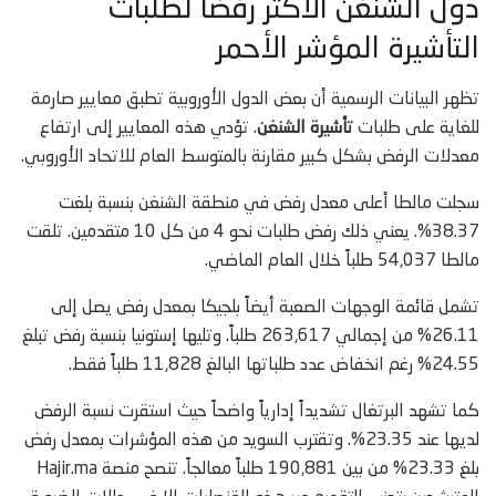
دول الشنغن الأكثر رفضاً لطلبات
التأشيرة المؤشر الأحمر
تظهر البيانات الرسمية أن بعض الدول الأوروبية تطبق معايير صارمة
للغاية على طلبات
تأشيرة الشنغن
. تؤدي هذه المعايير إلى ارتفاع
معدلات الرفض بشكل كبير مقارنة بالمتوسط العام للاتحاد الأوروبي.
سجلت مالطا أعلى معدل رفض في منطقة الشنغن بنسبة بلغت
38.37%. يعني ذلك رفض طلبات نحو 4 من كل 10 متقدمين. تلقت
مالطا 54,037 طلباً خلال العام الماضي.
تشمل قائمة الوجهات الصعبة أيضاً بلجيكا بمعدل رفض يصل إلى
26.11% من إجمالي 263,617 طلباً. وتليها إستونيا بنسبة رفض تبلغ
24.55% رغم انخفاض عدد طلباتها البالغ 11,828 طلباً فقط.
كما تشهد البرتغال تشديداً إدارياً واضحاً حيث استقرت نسبة الرفض
لديها عند 23.35%. وتقترب السويد من هذه المؤشرات بمعدل رفض
بلغ 23.33% من بين 190,881 طلباً معالجاً. تنصح منصة Hajir.ma