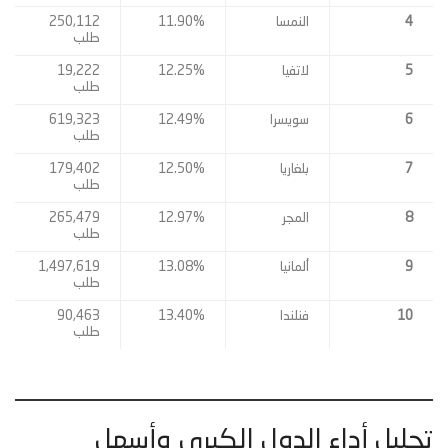
4
النمسا
11.90%
250,112
طلب
5
لاتفيا
12.25%
19,222
طلب
6
سويسرا
12.49%
619,323
طلب
7
بلغاريا
12.50%
179,402
طلب
8
المجر
12.97%
265,479
طلب
9
ألمانيا
13.08%
1,497,619
طلب
10
فنلندا
13.40%
90,463
طلب
تحليل أداء الدول الكبرى وأسهل