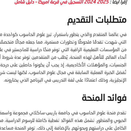
إقرأ أيضا :
2025 2024 التسجيل في قرعة أمريكا – دليل شامل
متطلبات التقديم
في عالمنا المتقدم والذي يتطور باستمرار، تبرز علوم الحاسوب كواحدة من ا
التي شهدت تقدمًا ملحوظًا وتطورات مستمرة، مما جعله مجالًا متخصصًا 
من المؤسسات التعليمية الراقية التي توفر منحًا دراسية للماجستير في
أنحاء العالم. للتأهل لهذه المنحة، يُطلب من المتقدمين توفر عدة شر
الجنسيات، والمؤهلات الأكاديمية، إذ يجب أن يكونوا حاصلين على درجة
تُفضل الخبرة العملية السابقة في مجال علوم الحاسوب، لكنها ليست شرطًا
الإنجليزية، وذلك اعتمادًا على لغة التدريس في البرنامج الذي يختارونه.
فوائد المنحة
تقدم منحة علوم الحاسوب في جامعة باريس-ساكلاي مجموعة واسعة من ال
الحيوي والمتطور. تشمل هذه الفوائد تغطية كاملة للرسوم الدراسية، مم
الكامل على دراستهم وبحوثهم. بالإضافة إلى ذلك، توفر المنحة مساعدة