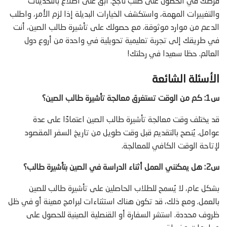
فرصك في الحصول على طلب ناجح. ابق على اطلاع بالتحديثات
والتغييرات المهمة، واستكشف الخيارات البديلة إذا لزم الأمر، واطلب
الدعم من موارد موثوقة. مع حصولك على تأشيرة طالب الصين، أنت
في طريقك إلى تجربة تعليمية تحويلية في واحدة من أروع دول
العالم. حظا سعيدا في رحلتك!
الأسئلة الشائعة
س1: كم من الوقت تستغرق معالجة تأشيرة طالب الصين؟
قد يختلف وقت معالجة تأشيرة طالب الصين اعتمادًا على عدة
عوامل. يُنصح بالتقديم قبل وقت طويل من تاريخ السفر المقصود
لإتاحة الوقت الكافي للمعالجة.
س2: هل يمكنني العمل أثناء الدراسة في الصين بتأشيرة طالب؟
بشكل عام، لا يُسمح للطلاب الحاصلين على تأشيرة طالب للصين
بالعمل. ومع ذلك، قد تكون هناك استثناءات لبرامج معينة أو في ظل
ظروف محددة. استشر السفارة أو القنصلية الصينية للحصول على