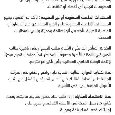
والمستندات بشكل دقيق وكامل. قم بالتحقق مرة أخرى من
المعلومات لتجنب أي أخطاء أو تناقضات.
المستندات الداعمة المفقودة أو غير الصحيحة
: تأكد من تضمين جميع
المستندات الداعمة المطلوبة على النحو المحدد من قبل السفارة أو
القنصلية الصينية. تأكد من أنها صالحة وحديثة وتلبي المتطلبات
المحددة.
التقديم المتأخر
: قد يكون التقدم بطلب للحصول على تأشيرة طالب
للصين في اللحظة الأخيرة محفوفًا بالمخاطر. ابدأ عملية التقديم مبكرًا
لإتاحة الوقت الكافي للمعالجة وأي تأخير غير متوقع.
عدم كفاية الموارد المالية
: تقديم دليل واضح ومقنع على قدرتك
المالية على تغطية نفقاتك في الصين. قد يؤدي الفشل في إثبات
الأموال الكافية إلى رفض التأشيرة.
عدم الاستعداد للمقابلة
: إذا طُلب منك حضور مقابلة، فاستعد بشكل
كافٍ من خلال البحث في الأسئلة الشائعة والتدرب على
إجاباتك. قدم نفسك بثقة ومهنية.