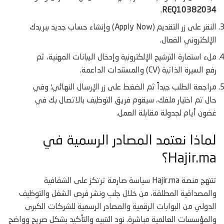
.
REQ10382034
النقر على زر التقديم (Apply Now) وإنشاء حساب جديد ببريدك
الإلكتروني الفعال.
ملء استمارة الترشيح الإلكترونية وإدخال البيانات المهنية، ثم
رفع السيرة الذاتية (CV) والمستندات الداعمة.
مراجعة الطلب جيداً ثم الضغط على زر الإرسال النهائي؛ وفي
حال تم اختيار ملفك، سيقوم فريق التوظيف بالاتصال بك في
غضون أيام لجدولة مقابلة العمل.
لماذا نعتمد المصادر الرسمية في
Hajir.ma؟
تنتهج منصة Hajir.ma سياسة صارمة ترتكز على الشفافية
والمصداقية المطلقة، من خلال جلب ونشر فرص الشغل والتوظيف
الدولي من البوابات الرقمية والمصادر الرسمية للشركات الكبرى
والمؤسسات العالمية مباشرة. نود التنبيه والتأكيد بشكل صريح وواضح