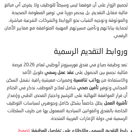
لجميع الزوار على أن موقعنا ليس وسيطاً للتوظيف ولا يفرض أي مبالغ
مالية مقابل التقديم، بل ينحصر دورنا في توفير المعلومة الصحيحة
والموثوقة وتوجيه الشباب نحو الروابط والشركات الشرعية مباشرة،
لحماية بياناتهم وتأمين مسيرتهم المهنية المتوافقة مع معايير الأمان
الرقمي.
وروابط التقديم الرسمية
تعد وظيفة صباغ في فندق فورسيزونز أبوظبي لعام 2026 فرصة
مثالية تجمع بين الحصول على
عقد عمل رسمي
طويل الأمد
والاستفادة من
رواتب تنافسية
ومميزات معيشية راقية تشمل السكن
المجاني وتوفير
تأمين صحي
شامل لعلاج الموظف. نذكر في الختام
أن قرار الموافقة النهائية على الترشيح واجتياز الفحص الطبي وإصدار
تأشيرة العمل
يظل خاضعاً بشكل كامل وجوهري لسياسات التوظيف
الخاصة بالفندق والقوانين السيادية المعمول بها من طرف السلطات
الرسمية في دولة الإمارات العربية المتحدة.
رابط التقديم الرسمي والاطلاع على تفاصيل الوظيفة:
اضغط