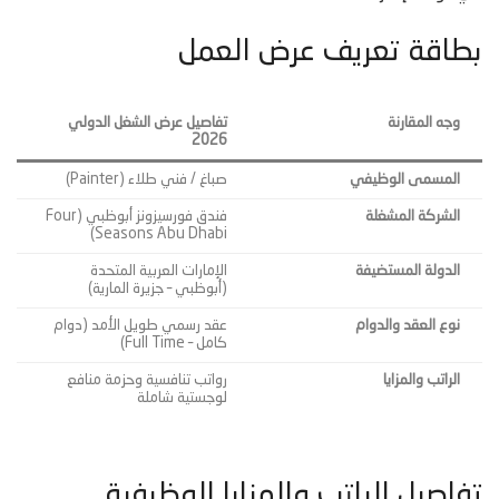
بطاقة تعريف عرض العمل
وجه المقارنة
تفاصيل عرض الشغل الدولي
2026
المسمى الوظيفي
صباغ / فني طلاء (Painter)
الشركة المشغلة
فندق فورسيزونز أبوظبي (Four
Seasons Abu Dhabi)
الدولة المستضيفة
الإمارات العربية المتحدة
(أبوظبي – جزيرة المارية)
نوع العقد والدوام
عقد رسمي طويل الأمد (دوام
كامل – Full Time)
الراتب والمزايا
رواتب تنافسية وحزمة منافع
لوجستية شاملة
تفاصيل الراتب والمزايا الوظيفية