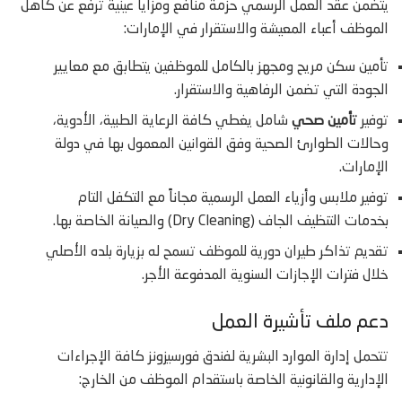
يتضمن عقد العمل الرسمي حزمة منافع ومزايا عينية ترفع عن كاهل
الموظف أعباء المعيشة والاستقرار في الإمارات:
تأمين سكن مريح ومجهز بالكامل للموظفين يتطابق مع معايير
الجودة التي تضمن الرفاهية والاستقرار.
توفير
تأمين صحي
شامل يغطي كافة الرعاية الطبية، الأدوية،
وحالات الطوارئ الصحية وفق القوانين المعمول بها في دولة
الإمارات.
توفير ملابس وأزياء العمل الرسمية مجاناً مع التكفل التام
بخدمات التنظيف الجاف (Dry Cleaning) والصيانة الخاصة بها.
تقديم تذاكر طيران دورية للموظف تسمح له بزيارة بلده الأصلي
خلال فترات الإجازات السنوية المدفوعة الأجر.
دعم ملف تأشيرة العمل
تتحمل إدارة الموارد البشرية لفندق فورسيزونز كافة الإجراءات
الإدارية والقانونية الخاصة باستقدام الموظف من الخارج: