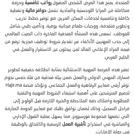
المتحدة. يمنح هذا العرض الشخص المقبول
رواتب تنافسية
وحزمة
متكاملة من المزايا اللوجستية والمادية تشمل
حوافز مالية
وتغطية
كاملة وتنافسية لخدمات السكن المريح، مع توفير خطط تدريب
وتطوير متقدمة، ووجبات طعام مجانية يومية، وتأمين طبي شامل
للموظف. تسعى هذه المنشأة الفندقية الفاخرة ذات الصيت العالمي
إلى جذب المهنيين الأكفاء عبر تقديم شروط توظيف مجزية ترفع من
قيمة المزاد الإعلاني العائد لمن يبحثون عن الاستقرار والعمل في
الخليج العربي.
تعتبر هذه الفرصة المهنية الاستثنائية بمثابة انطلاقة حقيقية لتطوير
مسارك المهني الدولي والعمل ضمن بيئة فندقية من فئة خمس نجوم
توفر أرقى معايير الرفاهية والعمل الجماعي. وتؤكد منصة Hajir.ma
لجميع المترشحين على أهمية استيفاء الشروط المهنية والتقنية
المطلوبة وامتلاك دقة الملاحظة والخبرة اللازمة قبل الولوج إلى
مراحل التسجيل، وذلك لضمان توافق طلبك مع معايير الجودة الصارمة
التي تضعها مجموعة فورسيزونز، مما يسهل عملية القبول الإداري
والمباشرة في استخراج
تأشيرة العمل
الرسمية والالتحاق بالوظيفة
في دولة الإمارات.