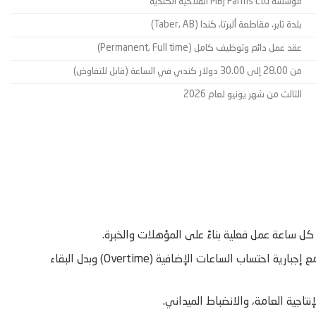
مؤسسة MBJ Farms Ltd الفلاحية الكندية
بلدة تابر، مقاطعة ألبرتا، كندا (Taber, AB)
عقد عمل دائم وتوظيف كامل (Permanent, Full time)
من 28.00 إلى 30.00 دولار كندي في الساعة (قابل للتفاوض)
الثالث من شهر يونيو لعام 2026
ن كل ساعة عمل فعلية بناءً على المؤهلات والخبرة.
الالتزام بنظام مالي مرن يعتمد على العمل بمعدل 42.5 ساعة أسبوعياً مع إجبارية احتساب الساعات الإضافية (Overtime) وبدل البقاء
تاجية العامة، والانضباط الميداني.