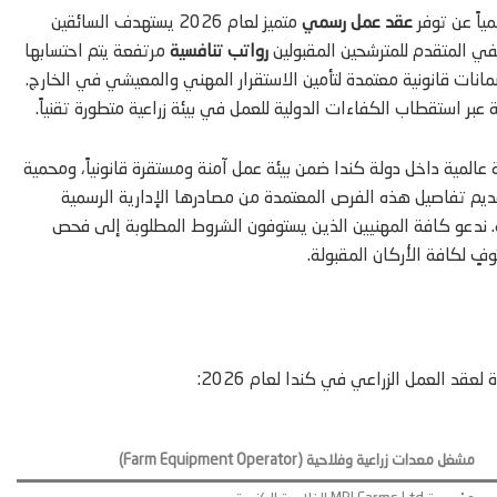
عقد عمل رسمي
متميز لعام 2026 يستهدف السائقين
يفي المتقدم للمترشحين المقبولين
رواتب تنافسية
مرتفعة يتم احتسابها
نات قانونية معتمدة لتأمين الاستقرار المهني والمعيشي في الخارج.
بر استقطاب الكفاءات الدولية للعمل في بيئة زراعية متطورة تقنياً.
رة عالمية داخل دولة كندا ضمن بيئة عمل آمنة ومستقرة قانونياً، ومحمية
لحكومي للعمال الأجانب. وتحرص منصة Hajir.ma على تقديم تفاصيل هذه الفرص المعتمدة من مصادرها الإدارية الرسمية
. ندعو كافة المهنيين الذين يستوفون الشروط المطلوبة إلى فحص
ٍ لكافة الأركان المقبولة.
عقد العمل الزراعي في كندا لعام 2026:
مشغل معدات زراعية وفلاحية (Farm Equipment Operator)