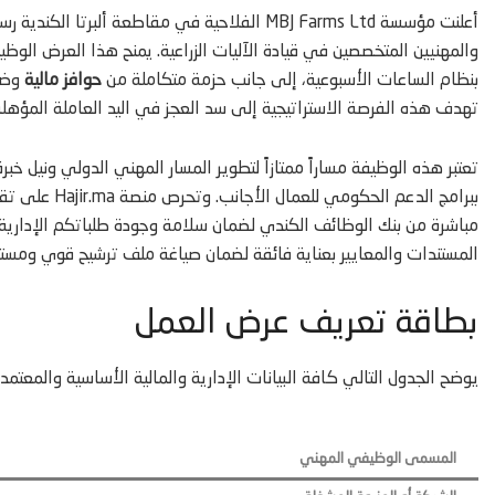
أعلنت مؤسسة MBJ Farms Ltd الفلاحية في مقاطعة ألبرتا الكندية رسمياً عن توفر
والمهنيين المتخصصين في قيادة الآليات الزراعية. يمنح هذا العرض الوظ
بنظام الساعات الأسبوعية، إلى جانب حزمة متكاملة من
حوافز مالية
وضما
تهدف هذه الفرصة الاستراتيجية إلى سد العجز في اليد العاملة المؤهلة ع
تعتبر هذه الوظيفة مساراً ممتازاً لتطوير المسار المهني الدولي ونيل خب
ببرامج الدعم ا
مباشرة من بنك الوظائف الكندي لضمان سلامة وجودة طلباتكم الإدارية
المستندات والمعايير بعناية فائقة لضمان صياغة ملف ترشيح قوي ومستوف
بطاقة تعريف عرض العمل
يوضح الجدول التالي كافة البيانات الإدارية والمالية الأساسية والمعتمدة ل
المسمى الوظيفي المهني