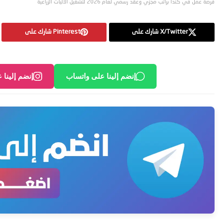
فرصة عمل في كندا براتب مجزي وعقد رسمي لعام 2026 لتشغيل الآليات الزراعية
X/Twitter شارك على
Pinterest شارك على
إنضم إلينا على واتساب
إنضم إلينا 