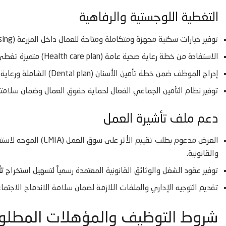
التغطية اللوجستية والرفاهية
توفير خيارات سكنية مجهزة ومتكاملة ومتاحة للعمال داخل المزرعة (On-site housing) لتخفيف أعباء المعيشة اليومية وتكاليف الإيجار.
الاستفادة من خطة رعاية صحية عامة (Health care plan) متميزة تغطي كافة الفحوصات الطبية الأساسية طوال فترة التعاقد المالي.
إدراج الموظف ضمن خطة تأمين الأسنان (Dental plan) الشاملة ورعاية الرؤية والخدمات الطبية التكميلية.
توفير نظام التأمين الجماعي الفعال لحماية حقوق العمال وضمان سلامته
دعم ملف تأشيرة العمل
العرض مدعوم بطلب تقييم 
والقانونية.
توفير عقود الشغل والوثائق القانونية المعتمدة رسمياً لتسهيل استخراج
تأ
تقديم التوجيه الإداري والملفات اللازمة لضمان سلامة الاندماج الاجتما
شروط التوظيف والمؤهلات المطلو