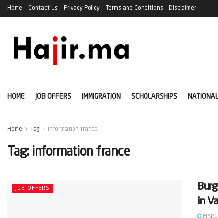
Home
Contact Us
Privacy Policy
Terms and Conditions
Disclaimer
HOME
JOB OFFERS
IMMIGRATION
SCHOLARSHIPS
NATIONAL
Home
Tag
information france
Tag:
information france
Burg
JOB OFFERS
in V
MARCH