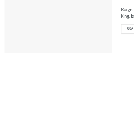
Burger 
King, i
REA