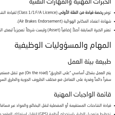
الخبرات المهنية والمهارات التقنية
توفر
رخصة قيادة من الفئة الأولى
(Class 1/1F/A Licence) لقيادة الشاحنات الثقيلة والمقطورات.
شهادة اعتماد المكابح الهوائية (Air Brakes Endorsement).
تعتبر الخبرة السابقة أصلاً إضافياً (Asset) وليست شرطاً تعجيزياً لبعض الحالات.
المهام والمسؤوليات الوظيفية
طبيعة بيئة العمل
يتم العمل بشكل أساسي “على
سفراً دائماً وقدرة على التعامل مع مختلف الظروف الجوية والطرق السر
قائمة الواجبات المهنية
قيادة الشاحنات المستقيمة أو المفصلية لنقل البضائع والمواد عبر مسافا
تخطيط وتعديل الطرق باستخدام أنظمة (GPS) لتقليل استهلاك الوقود وانبعاثات الكربون.