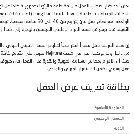
يعلن أحد كبار أصحاب العمل في مقاطعة مانيتوبا بجمهورية كندا عن توفر 10 وظائف شاغرة بم
شاحنات المسافات الطويلة (Long haul truck driver) لعام 2026. يوفر هذا العرض
الواحدة، مع نظام عمل مرن يترا
الثقيلة، مما يرفع من قيمة المزاد الإعلاني للمهتمين بالهجرة إلى كندا 
إن هذه الفرصة تمثل مساراً استراتيجياً لتطوير المسار المهني الدولي 
من داخل وخارج كندا. نحن في منصة
Hajir.ma
نحرص على تقديم كافة الت
حيث أن الالتزام بمعايير السلامة المهنية والقدرة على العمل في ظر
عمل رسمي
يضمن الاستقرار المهني والمادي.
بطاقة تعريف عرض العمل
المعلومة الأساسية
المسمى الوظيفي
الدولة