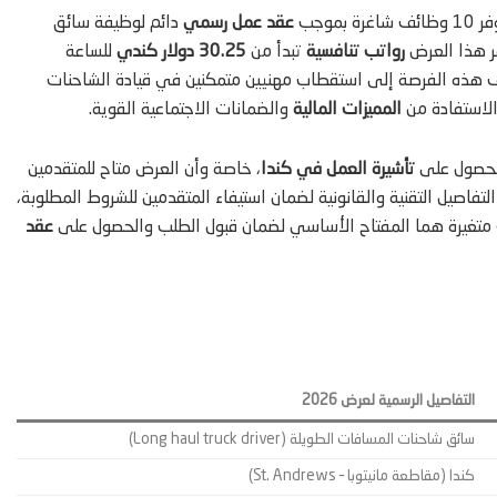
وجب
عقد عمل رسمي
دائم لوظيفة سائق
رواتب تنافسية
تبدأ من
30.25 دولار كندي
للساعة
وح بين 40 إلى 50 ساعة أسبوعياً. تهدف هذه الفرصة إلى استقطاب مهنيين متمكنين في قيادة الشاحنات
والاستفادة من
المميزات المالية
والضمانات الاجتماعية القوية.
والحصول على
تأشيرة العمل في كندا
، خاصة وأن العرض متاح للمتقدمين
فاصيل التقنية والقانونية لضمان استيفاء المتقدمين للشروط المطلوبة،
وف متغيرة هما المفتاح الأساسي لضمان قبول الطلب والحصول على
عقد
التفاصيل الرسمية لعرض 2026
سائق شاحنات المسافات الطويلة (Long haul truck driver)
كندا (مقاطعة مانيتوبا – St. Andrews)