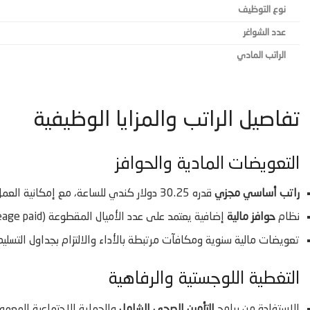
نوع التوظيف
عدد الشواغر
الراتب المادي
تفاصيل الراتب والمزايا الوظيفية
التعويضات المادية والحوافز
راتب أساسي مجزي
قدره 30.25 دولار كندي للساعة، مع إمكانية العمل لساعات إضافية تصل لـ 50 ساعة أسبوعياً.
نظام
حوافز مالية
إضافية يعتمد على عدد الأميال المقطوعة (Mileage paid).
تعويضات مالية سنوية ومكافآت مرتبطة بالأداء والالتزام بجداول التسليم
التغطية اللوجستية والرفاهية
الاستفادة من برامج
التأمين الصحي الشامل
والحماية الاجتماعية المعمو