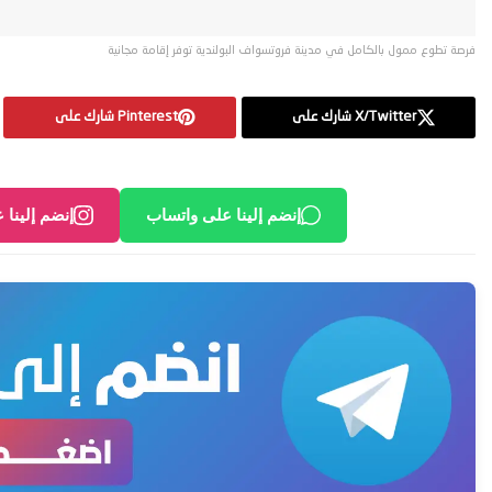
فرصة تطوع ممول بالكامل في مدينة فروتسواف البولندية توفر إقامة مجانية
X/Twitter شارك على
Pinterest شارك على
إنضم إلينا على واتساب
إنضم إلينا 