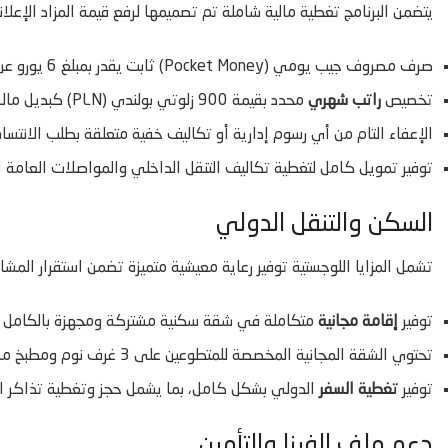
يتضمن البرنامج تغطية مالية شاملة تم تصميمها لرفع قيمة المزاد الإعلان
صرف مصروف جيب يومي (Pocket Money) ثابت يقدر بمبلغ 6 يورو عن كل يوم يقضيه المتطوع في الخدمة.
تخصيص
راتب شهري
محدد بقيمة 900 زلوتي بولندي (PLN) كبديل مالي مباشر لتغطية نفقات الطعام والوجبات.
الإعفاء التام من أي رسوم إدارية أو تكاليف خفية متعلقة بطلب الانتسا
توفير تمويل كامل لتغطية تكاليف التنقل الداخلي والمواصلات العامة ا
السكن والتنقل الدولي
تشمل المزايا اللوجستية توفير رعاية معيشية متميزة تضمن استقرار المش
توفير
إقامة مجانية
متكاملة في شقة سكنية مشتركة ومجهزة بالكامل ت
تحتوي الشقة المجانية المخصصة للمتطوعين على 3 غرف نوم ومطبخ مشترك ومرافق صحية متكاملة لضمان بيئة معيشية مريحة.
توفير
تغطية السفر
الدولي بشكل كامل، بما يشمل حجز وتغطية تذاكر الطي
دعم ملف الفيزا والتأمين