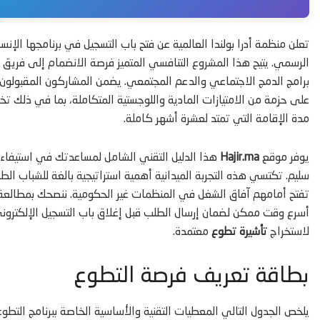
تعلن منظمة أدرا بولندا العالمية عن فتح باب التسجيل في برنامجها الإنس
الرسمي. يتيح هذا المشروع التنافسي المتميز فرصة الانضمام إلى فري
برامج الدمج الاجتماعي والدعم المجتمعي. يضمن المشاركون المقبولون
على حزمة من الامتيازات المادية واللوجستية المتكاملة، بما في ذلك 
مدة الإقامة التي تمتد لعشرة أشهر كاملة.
يوفر موقع
Hajir.ma
هذا الدليل التقني الشامل لمساعدتك في استيفاء ك
سليم. تكتسي هذه التجربة الميدانية أهمية استراتيجية بالغة للشباب ا
تفتح أمامهم آفاق الشغل في المنظمات غير الحكومية. ننصحك بمطالعة ال
أسرع وقت ممكن لضمان إرسال الطلب قبل إغلاق باب التسجيل الإلكترون
لاستخراج
تأشيرة تطوع
معتمدة.
بطاقة تعريف فرصة التطوع
يلخص الجدول التالي المعطيات التقنية والأساسية الخاصة ببرنامج التطوع