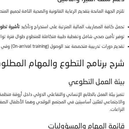
تلتزم الجهة المانحة بتقديم الرعاية القانونية والصحية التامة لجميع المتط
تحمل كافة المصاريف المالية المترتبة على استخراج وتأكيد
تأشيرة تطو
توفير تأمين صحي شامل وتغطية طبية متكاملة للمتطوع طوال فترة تواجد
تقديم دورات تدريبية متخصصة عند الوصول (On-arrival training) وفي منتصف المدة (Mid-term training) في مدينتي تورون أو وارسو.
شرح برنامج التطوع والمهام المطلوب
بيئة العمل التطوعي
تتميز بيئة العمل بالطابع الإنساني والتفاعلي الدولي داخل أروقة منظمة
والاجتماعي لفئتين أساسيتين في المجتمع البولندي وهما الأطفال الصغار 
النزاعات.
قائمة المهام والمسؤوليات