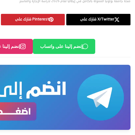
منحة جامعة بولونيا الممولة بالكامل في إيطاليا لعام 2026 لدراسة الإجازة والماستر
X/Twitter شارك على
Pinterest شارك على
إنضم إلينا على واتساب
إنضم إلينا 