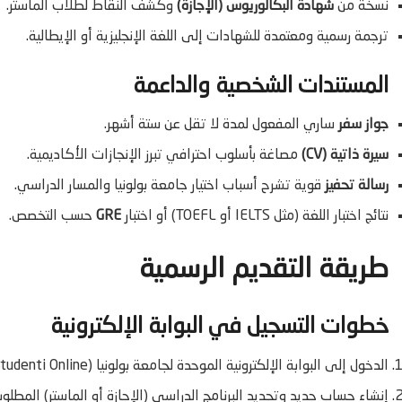
نسخة من
شهادة البكالوريوس (الإجازة)
وكشف النقاط لطلاب الماستر.
ترجمة رسمية ومعتمدة للشهادات إلى اللغة الإنجليزية أو الإيطالية.
المستندات الشخصية والداعمة
جواز سفر
ساري المفعول لمدة لا تقل عن ستة أشهر.
سيرة ذاتية (CV)
مصاغة بأسلوب احترافي تبرز الإنجازات الأكاديمية.
رسالة تحفيز
قوية تشرح أسباب اختيار جامعة بولونيا والمسار الدراسي.
نتائج اختبار اللغة (مثل IELTS أو TOEFL) أو اختبار
GRE
حسب التخصص.
طريقة التقديم الرسمية
خطوات التسجيل في البوابة الإلكترونية
الدخول إلى البوابة الإلكترونية الموحدة لجامعة بولونيا (Studenti Online).
إنشاء حساب جديد وتحديد البرنامج الدراسي (الإجازة أو الماستر) المطلو