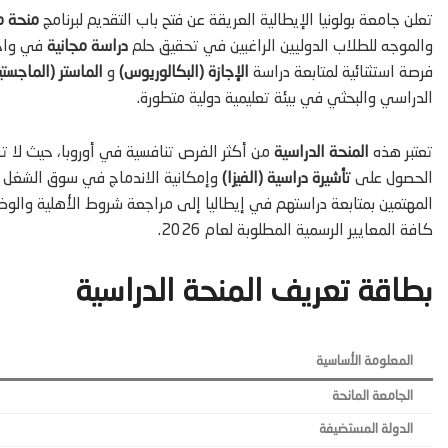
تعلن جامعة بولونيا الإيطالية العريقة عن فتح باب التقديم لبرنامج
منحة ممولة
والموجه للطلاب الدوليين الراغبين في تحقيق حلم
دراسة مجانية
في واحد
فرصة استثنائية لمتابعة دراسة
الإجازة (البكالوريوس)
و
الماستر (الماجستير
الدراسي والبحثي في بيئة تعليمية دولية متطورة.
تعتبر هذه
المنحة الدراسية
من أكثر الفرص تنافسية في أوروبا، حيث لا ت
الحصول على
تأشيرة دراسية (الفيزا)
وإمكانية الاندماج في سوق الشغل ا
المهتمين بمتابعة دراستهم في إيطاليا إلى مراجعة شروط الأهلية وال
كافة المعايير الرسمية المطلوبة لعام 2026.
بطاقة تعريف المنحة الدراسية
المعلومة الأساسية
الجامعة المانحة
الدولة المستضيفة