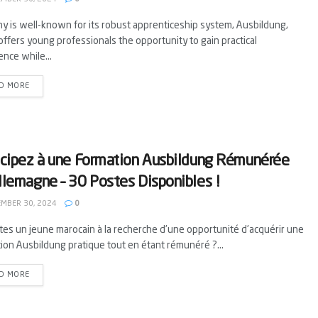
y is well-known for its robust apprenticeship system, Ausbildung,
ffers young professionals the opportunity to gain practical
nce while...
D MORE
icipez à une Formation Ausbildung Rémunérée
llemagne – 30 Postes Disponibles !
MBER 30, 2024
0
tes un jeune marocain à la recherche d'une opportunité d'acquérir une
ion Ausbildung pratique tout en étant rémunéré ?...
D MORE