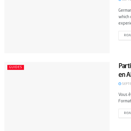
German
which o
experie
REA
Part
GUIDES
en A
SEPTE
Vous ê
Format
REA