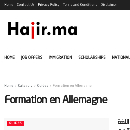
Home
Contact Us
Privacy Policy
Terms and Conditions
Disclaimer
HOME
JOB OFFERS
IMMIGRATION
SCHOLARSHIPS
NATIONAL
Home
Category
Guides
Formation en Allemagne
Formation en Allemagne
بشروط اللغة
GUIDES