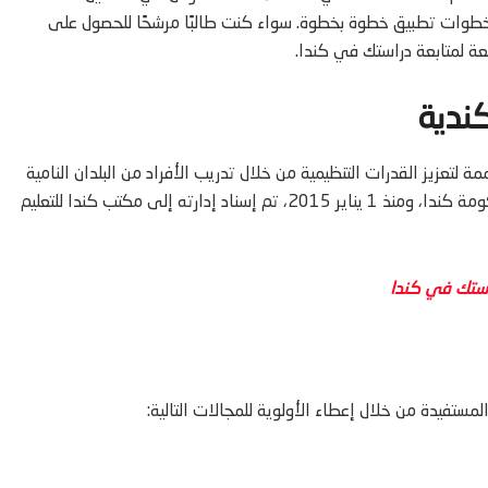
 خطوات تطبيق خطوة بخطوة. سواء كنت طالبًا مرشحًا للحصول على
ئعة لمتابعة دراستك في كندا.
كندية
CFSP) مبادرة للمنح الدراسية مصممة لتعزيز القدرات التنظيمية من خلال تدريب الأفراد من البلدان النامية
ضمن منظمة الفرانكوفونية. يتم تمويل هذا البرنامج بالكامل من قبل حكومة كندا، ومنذ 1 يناير 2015، تم إسناد إدارته إلى مكتب كندا للتعليم
لمستفيدة من خلال إعطاء الأولوية للمجالات التالية: