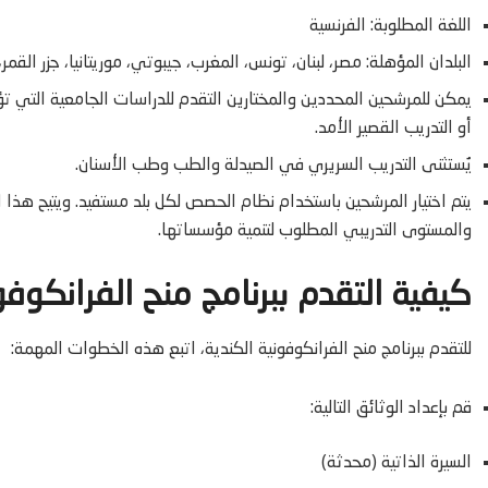
اللغة المطلوبة: الفرنسية
البلدان المؤهلة: مصر، لبنان، تونس، المغرب، جيبوتي، موريتانيا، جزر القمر،
يمكن للمرشحين المحددين والمختارين التقدم للدراسات الجامعية التي تؤد
أو التدريب القصير الأمد.
يُستثنى التدريب السريري في الصيدلة والطب وطب الأسنان.
يتم اختيار المرشحين باستخدام نظام الحصص لكل بلد مستفيد. ويتيح هذا ال
والمستوى التدريبي المطلوب لتنمية مؤسساتها.
كيفية التقدم ببرنامج منح الفرانكوفو
للتقدم ببرنامج منح الفرانكوفونية الكندية، اتبع هذه الخطوات المهمة:
قم بإعداد الوثائق التالية:
السيرة الذاتية (محدثة)