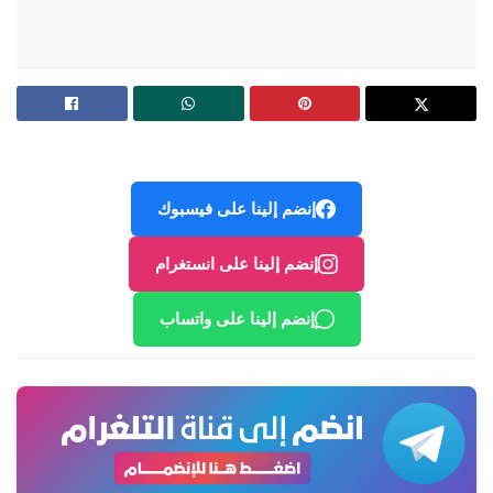
إنضم إلينا على فيسبوك
إنضم إلينا على انستغرام
إنضم إلينا على واتساب