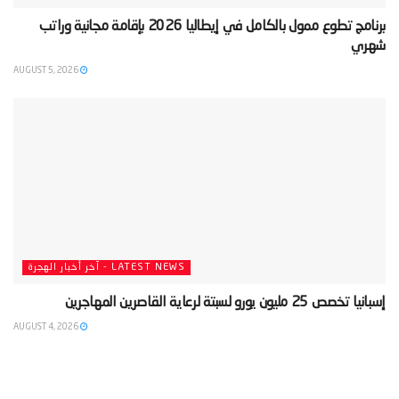
‫برنامج تطوع ممول بالكامل في إيطاليا 2026 بإقامة مجانية وراتب
شهري‬
AUGUST 5, 2026
LATEST NEWS - آخر أخبار الهجرة
‫إسبانيا تخصص 25 مليون يورو لسبتة لرعاية القاصرين المهاجرين‬
AUGUST 4, 2026