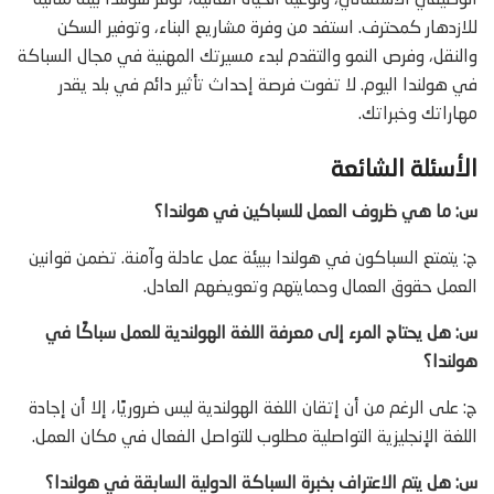
الوظيفي الاستثنائي، ونوعية الحياة العالية، توفر هولندا بيئة مثالية
للازدهار كمحترف. استفد من وفرة مشاريع البناء، وتوفير السكن
والنقل، وفرص النمو والتقدم لبدء مسيرتك المهنية في مجال السباكة
في هولندا اليوم. لا تفوت فرصة إحداث تأثير دائم في بلد يقدر
مهاراتك وخبراتك.
الأسئلة الشائعة
س: ما هي ظروف العمل للسباكين في هولندا؟
ج: يتمتع السباكون في هولندا ببيئة عمل عادلة وآمنة. تضمن قوانين
العمل حقوق العمال وحمايتهم وتعويضهم العادل.
س: هل يحتاج المرء إلى معرفة اللغة الهولندية للعمل سباكًا في
هولندا؟
ج: على الرغم من أن إتقان اللغة الهولندية ليس ضروريًا، إلا أن إجادة
اللغة الإنجليزية التواصلية مطلوب للتواصل الفعال في مكان العمل.
س: هل يتم الاعتراف بخبرة السباكة الدولية السابقة في هولندا؟