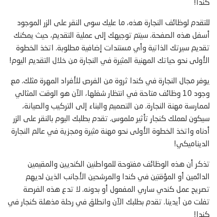
كندا!
للتقدم لوظائف النجارة هذه، ما عليك سوى النقر على الزر الموجود
أسفل هذه الصفحة. سيتم توجيهك إلى عملية التقديم، حيث يمكنك
تقديم سيرتك الذاتية وأي مستندات إضافية مطلوبة. اتخذ الخطوة
الأولى نحو حياتك المهنية المثيرة في النجارة من خلال التقديم اليوم!
يوفر مجال النجارة في كندا ثروة من الفرص للأفراد المهرة مثلك. مع
وجود 10 وظائف متاحة في انتظار شغلها، الآن هو الوقت المثالي
لممارسة مهنة النجارة. من التصميم والبناء إلى التركيب والصيانة،
سيكون لعملك كنجار تأثير ملموس. تقدم بطلبك اليوم بالنقر على الزر
أدناه واتخذ الخطوة الأولى نحو مهنة مثيرة ومجزية في عالم النجارة
الديناميكي!
تذكر أن هذه الوظائف مفتوحة للمواطنين الكنديين والمقيمين
الدائمين أو المؤقتين في كندا والمرشحين الأجانب الذين لديهم
تصريح عمل كندي ساري المفعول أو بدونه. لا تدع هذه الفرصة
تفلت من أيدينا. تقدم بطلبك الآن وانطلق في رحلة مذهلة كنجار في
كندا!