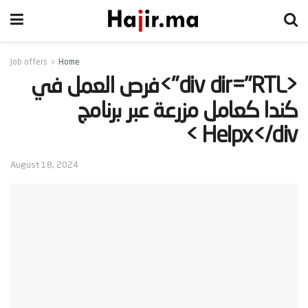
Job offers
Home
‫<div dir="RTL">فرص العمل في
كندا كعامل مزرعة عبر برنامج
Helpx</div >‬
August 18, 2024