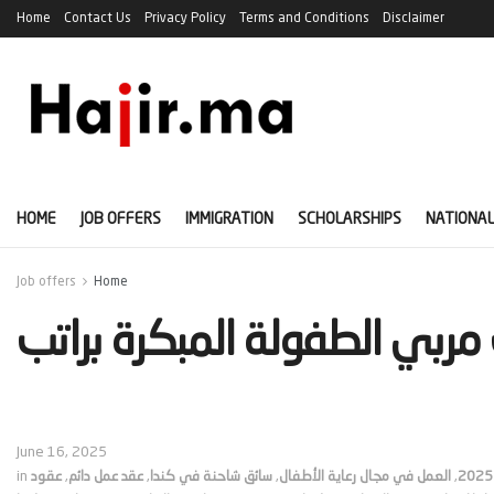
Home
Contact Us
Privacy Policy
Terms and Conditions
Disclaimer
HOME
JOB OFFERS
IMMIGRATION
SCHOLARSHIPS
NATIONAL
Job offers
Home
ربي الطفولة المبكرة براتب
June 16, 2025
,
العمل في مجال رعاية الأطفال
,
سائق شاحنة في كندا
,
عقد عمل دائم
,
عقود
in