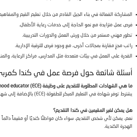
المشاركة الفعالة في بناء الجيل القادم من خلال تعليم القيم والمفاهيم
فرص عمل متزايدة مع نمو الحاجة إلى خدمات رعاية الأطفال.
تطور مهني مستمر من خلال ورش العمل والدورات التدريبية.
راتب مجزٍ مقارنة بمجالات أخرى، مع وجود فرص للترقية الإدارية.
القدرة على العمل في بيئات متعددة مثل المدارس، مراكز الرعاية، والمنا
أسئلة شائعة حول فرصة عمل في كندا كمرب
ما هي الشهادات المطلوبة للتقديم على وظيفة early childhood educator (ECE)؟
يشترط توفر شهادة في التعليم المبكر للطفولة (ECE) بالإضافة إلى شهادة إسعافات أولية سارية المفعول.
هل يمكن لغير المقيمين في كندا التقديم؟
نعم، يمكن لأي شخص التقديم، سواء كان مواطنًا كنديًا أو مقيماً دائما
الهجرة الكندية.