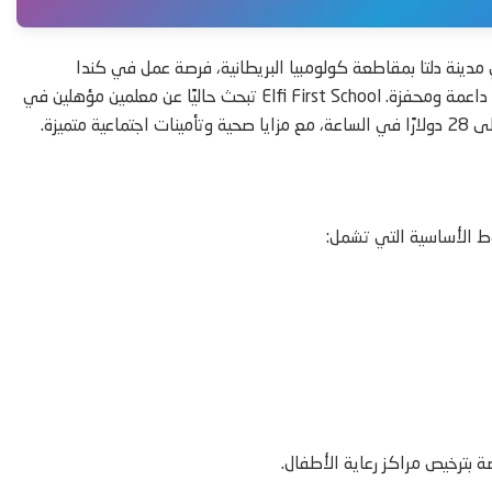
ينة دلتا بمقاطعة كولومبيا البريطانية، فرصة عمل في كندا
للمهتمين بتطوير الأطفال في مراحلهم المبكرة والانضمام إلى بيئة عمل داعمة ومحفزة. Elfi First School تبحث حاليًا عن معلمين مؤهلين في
ط الأساسية التي تشمل:
 بترخيص مراكز رعاية الأطفال.