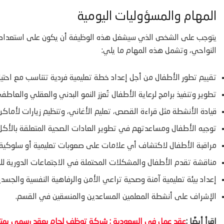
المهام والمسؤوليات اليومية
يتوجب على الشخص الذي سيشغل هذه الوظيفة أن يكون على استعداد لأ
النواحي، وتشمل هذه المهام ما يلي:
تقييم تطور الأطفال من أجل إعداد خطة تعليمية فردية تتناسب مع احت
تطوير وتنفيذ برامج لرعاية الأطفال تُعزز النمو البدني والعقلي والعاط
قيادة الأنشطة مثل قراءة القصص، تعليم الأغاني، وتنظيم زيارات لأما
توجيه الأطفال ومساعدتهم في تطوير العادات الصحية المتعلقة بالأكل 
مراقبة الأطفال لاكتشاف أي علامات على صعوبات تعليمية أو سلوكية وإعد
مناقشة تقدم الأطفال والمشكلات المحتملة في الاجتماعات الدورية للط
إعداد بيئة تعليمية آمنة وصحية تراعي الأمن والرفاهية النفسية والجسدي
الإشراف على أنشطة المعلمين المساعدين والمنسقين في القسم.
اقرأ أيضًا :
عقد عمل في السعودية : شركة توظف لحام بعقد رسمي يمتد