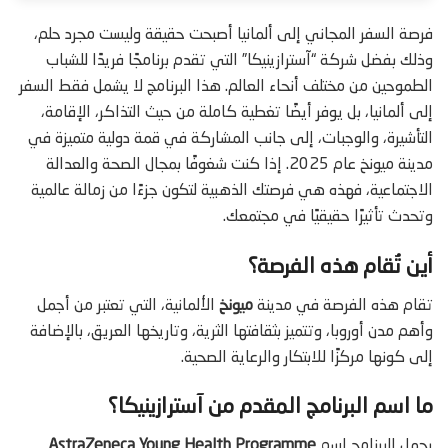
فرصة السفر المجاني إلى ألمانيا أصبحت حقيقة وليست مجرد حلم،
وذلك بفضل شركة “آسترازينيكا” التي تقدم برنامجًا فريدًا للشباب
الطموحين من مختلف أنحاء العالم. هذا البرنامج لا يشمل فقط السفر
إلى ألمانيا، بل يوفر أيضًا تغطية كاملة من حيث التذاكر، الإقامة،
التأشيرة، والوجبات، إلى جانب المشاركة في قمة دولية متميزة في
مدينة ميونخ عام 2025. إذا كنت شغوفًا بمجال الصحة والعدالة
الاجتماعية، فهذه هي فرصتك الذهبية لتكون جزءًا من زمالة عالمية
وتحدث تأثيرًا حقيقيًا في مجتمعك.
أين تُقام هذه الفرصة؟
تقام هذه الفرصة في مدينة
ميونخ
الألمانية، التي تعتبر من أجمل
وأهم مدن أوروبا، وتتميز بثقافتها الثرية، وتاريخها العريق، بالإضافة
إلى كونها مركزًا للابتكار والرعاية الصحية.
ما اسم البرنامج المقدم من آسترازينيكا؟
يحمل البرنامج اسم
AstraZeneca Young Health Programme