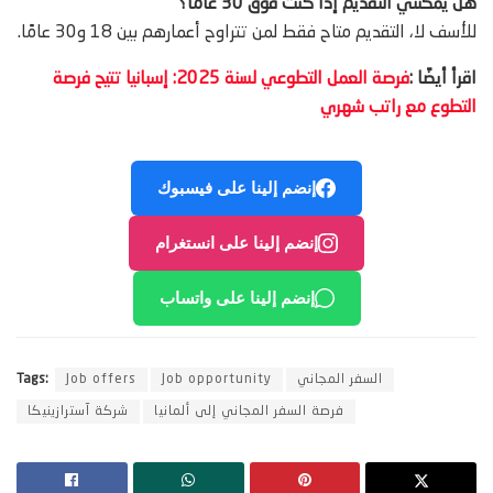
هل يمكنني التقديم إذا كنت فوق 30 عامًا؟
للأسف لا، التقديم متاح فقط لمن تتراوح أعمارهم بين 18 و30 عامًا.
اقرأ أيضًا :
فرصة العمل التطوعي لسنة 2025: إسبانيا تتيح فرصة
التطوع مع راتب شهري
إنضم إلينا على فيسبوك
إنضم إلينا على انستغرام
إنضم إلينا على واتساب
السفر المجاني
Job opportunity
Job offers
Tags:
فرصة السفر المجاني إلى ألمانيا
شركة آسترازينيكا