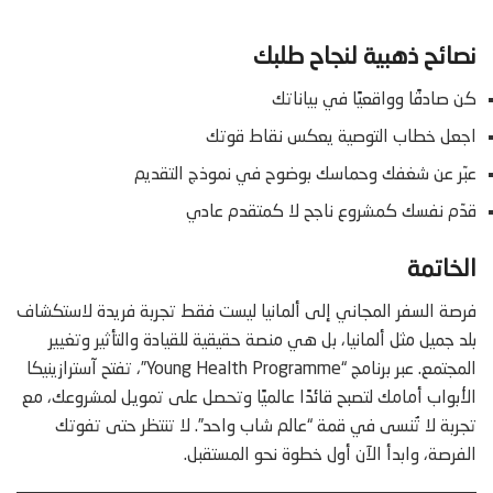
نصائح ذهبية لنجاح طلبك
كن صادقًا وواقعيًا في بياناتك
اجعل خطاب التوصية يعكس نقاط قوتك
عبّر عن شغفك وحماسك بوضوح في نموذج التقديم
قدّم نفسك كمشروع ناجح لا كمتقدم عادي
الخاتمة
فرصة السفر المجاني إلى ألمانيا ليست فقط تجربة فريدة لاستكشاف
بلد جميل مثل ألمانيا، بل هي منصة حقيقية للقيادة والتأثير وتغيير
المجتمع. عبر برنامج “Young Health Programme”، تفتح آسترازينيكا
الأبواب أمامك لتصبح قائدًا عالميًا وتحصل على تمويل لمشروعك، مع
تجربة لا تُنسى في قمة “عالم شاب واحد”. لا تنتظر حتى تفوتك
الفرصة، وابدأ الآن أول خطوة نحو المستقبل.