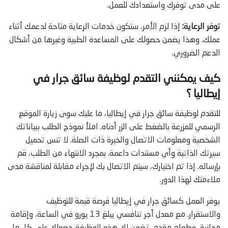
على مدى توفرك واستعدادك للعمل.
توفر الرعاية:
إذا لزم الأمر، ستكون خدمات الرعاية متاحة لدعمك أثناء
عملك. وهذا يضمن حصولك على المساعدة الطبية وغيرها من أشكال
الدعم الضروري.
كيف يمكنني التقدم لوظيفة سائق جرار في
إيطاليا ؟
للتقدم لوظيفة سائق جرار في إيطاليا، ما عليك سوى زيارة الموقع
الرسمي للمزرعة بالضغط على الزر أدناه. املأ نموذج الطلب ببياناتك
الشخصية ومعلومات الاتصال والخبرة ذات الصلة. لا تنس تحميل
سيرتك الذاتية وأي مستندات داعمة. بمجرد الانتهاء من الطلب، قم
بإرساله. إذا تم اختيارك، سيتم الاتصال بك لإجراء مقابلة لمناقشة مدى
ملاءمتك لهذا الدور.
يوفر العمل كسائق جرار في إيطاليا فرصة قيمة للتوظيف
والاستقرار. مع معدل أجر تنافسي يبلغ 13 يورو في الساعة، وإقامة
مجانية، وطعام مقدم، تضمن لك هذه الوظيفة حصولك على كل ما