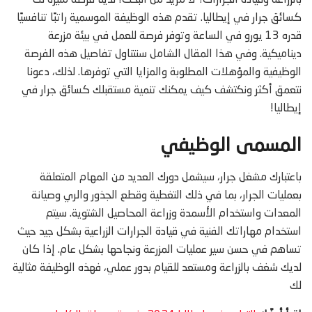
بالزراعة وقيادة الجرارات؟ لا مزيد من البحث! لدينا فرصة مثيرة لك
كسائق جرار في إيطاليا. تقدم هذه الوظيفة الموسمية راتبًا تنافسيًا
قدره 13 يورو في الساعة وتوفر فرصة للعمل في بيئة مزرعة
ديناميكية. وفي هذا المقال الشامل سنتناول تفاصيل هذه الفرصة
الوظيفية والمؤهلات المطلوبة والمزايا التي توفرها. لذلك، دعونا
نتعمق أكثر ونكتشف كيف يمكنك تنمية مستقبلك كسائق جرار في
إيطاليا!
المسمى الوظيفي
باعتبارك مشغل جرار، سيشمل دورك العديد من المهام المتعلقة
بعمليات الجرار، بما في ذلك التغطية وقطع الجذور والري وصيانة
المعدات واستخدام الأسمدة وزراعة المحاصيل الشتوية. سيتم
استخدام مهاراتك الفنية في قيادة الجرارات الزراعية بشكل جيد حيث
تساهم في حسن سير عمليات المزرعة ونجاحها بشكل عام. إذا كان
لديك شغف بالزراعة ومستعد للقيام بدور عملي، فهذه الوظيفة مثالية
لك