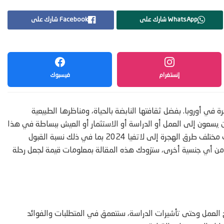
WhatsApp شارك على
Facebook شارك على
إنستغرام
فيسبوك
 في أوروبا. بفضل ثقافتها النابضة بالحياة، ومناظرها الطبيعية
ذين يسعون إلى العمل أو الدراسة أو الاستثمار أو العيش ببساطة في هذا
البلد الجميل الواقع على بحر البلطيق. في هذا الدليل الشامل سنستكشف مختلف طرق الهجرة إلى لاتفيا 2024 بما في ذلك نسبة القبول
و من أي جنسية أخرى، ستزودك هذه المقالة بمعلومات قيمة لجعل رحلة
ريح العمل وحتى تأشيرات الدراسة، سنتعمق في المتطلبات والفوائد