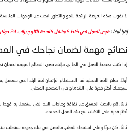
وتكوين شبكة اتصالات دولية قيمة. هذه المهارات ستكون ذات قيمة كب
لا تفوت هذه الفرصة الرائعة للنمو والتطور. ابحث عن الوجهات المناسبة 
إقرا أيضا :
فرص العمل في كندا كمشغل كاسحة الثلوج براتب 24 دولار في الساعة
نصائح مهمة لضمان نجاحك في العم
إذا كنت تخطط للعمل في الخارج، فإليك بعض النصائح المهمة لضمان نج
أولاً، تعلم اللغة المحلية قدر المستطاع. فإتقان لغة البلد الذي ستعمل
سيجعلك أكثر قدرة على الاندماج في المجتمع المحلي.
ثانيًا، قم بالبحث المسبق عن ثقافة وعادات البلد الذي ستعمل به. فه
أكثر قدرة على التكيف مع بيئة العمل الجديدة.
ثالثًا، كن مرنًا وعلى استعداد للتعلم. فالعمل في بيئة جديدة سيتطلب منك