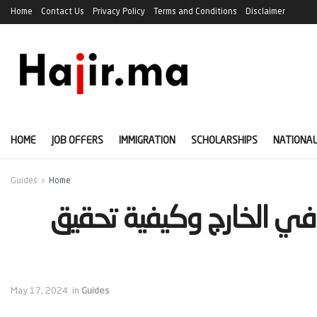
Home
Contact Us
Privacy Policy
Terms and Conditions
Disclaimer
HOME
JOB OFFERS
IMMIGRATION
SCHOLARSHIPS
NATIONAL
Guides
Home
في الخارج وكيفية تحقيق
May 17, 2024
in
Guides