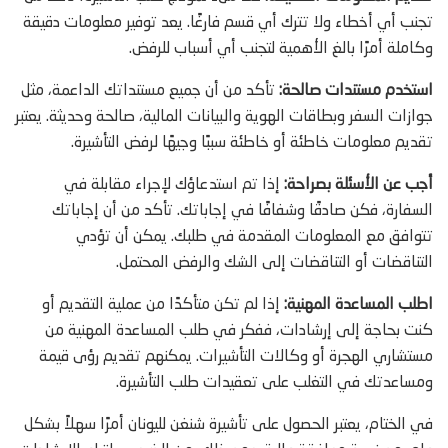
تجنب أي أخطاء ولا تترك أي قسم فارغًا. يعد توفير معلومات دقيقة
وكاملة أمرًا بالغ الأهمية لتجنب أي أسباب للرفض.
استخدم مستندات صالحة:
تأكد من أن جميع مستنداتك الداعمة، مثل
جوازات السفر وبطاقات الهوية والبيانات المالية، صالحة وحديثة. يعتبر
تقديم معلومات خاطئة أو خاطئة سببًا وجيهًا لرفض التأشيرة.
أجب عن الأسئلة بصراحة:
إذا تم استدعاؤك لإجراء مقابلة في
السفارة، فكن صادقًا وشفافًا في إجاباتك. تأكد من أن إجاباتك
تتوافق مع المعلومات المقدمة في طلبك. يمكن أن تؤدي
التناقضات أو التناقضات إلى الشك والرفض المحتمل.
اطلب المساعدة المهنية:
إذا لم تكن متأكدًا من عملية التقديم أو
كنت بحاجة إلى إرشادات، ففكر في طلب المساعدة المهنية من
مستشاري الهجرة أو وكالات التأشيرات. يمكنهم تقديم رؤى قيمة
ومساعدتك في التغلب على تعقيدات طلب التأشيرة.
في الختام، يعتبر الحصول على تأشيرة شنغن لليونان أمرًا سهلاً بشكل