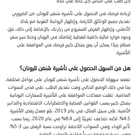
كل طلب على أساس كل حالة على حدة.
لزيادة فرصك في الحصول على تأشيرة شنغن لليونان، من الضروري
تقديم جميع الوثائق اللازمة، وإظهار الروابط القوية مع بلدك
الأصلي، وإظهار الغرض المشروع من زيارتك. بالإضافة إلى ذلك، فإن
وجود موارد مالية كافية لتغطية إقامتك في اليونان وخط سير سفر
منظم جيدًا يمكن أن يعزز بشكل كبير فرصك في الموافقة على
التأشيرة.
هل من السهل الحصول على تأشيرة شنغن لليونان؟
تعتمد سهولة الحصول على تأشيرة شنغن لليونان على عوامل مختلفة،
بما في ذلك الوضع الحالي وقت تقديم الطلب. على مدى السنوات
الماضية، تقلبت معدلات الموافقة على التأشيرة للسفارات اليونانية
بشكل كبير بسبب القوانين المحلية والاضطرابات الاقتصادية والتدابير
الأمنية. على سبيل المثال، في عام 2019، بلغ معدل رفض التأشيرة
4.5%، لكنه تضاعف تقريبًا إلى 8.4% في عام 2020، ربما بسبب
تأثير الوباء. وفي السنوات اللاحقة تراوحت نسبة الرفض بين 3-5%،
وهي نسبة منخفضة نسبياً مقارنة بالمعايير العامة.