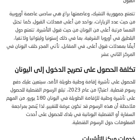
القبول
تتمتع جمهورية التشيك، وعاصمتها براغ هي سادس عاصمة أوروبية
من حيث عدد الزيارات، بواحد من أعلى معدلات القبول. كما تحتل
النمسا مرتبة أعلى من اليونان من حيث قبول التأشيرة. تتمتع دول
البلطيق في أوروبا الشرقية، بما في ذلك إستونيا وليتوانيا ولاتفيا،
أيضًا بمعدلات قبول أعلى. في المقابل، تأتي المجر خلف اليونان في
المركز الثاني عشر
تكلفة الحصول على تصريح الدخول إلى اليونان
للحصول على تأشيرة إقامة وطنية طويلة الأمد، سيتعين عليك دفع
رسوم قنصلية. اعتبارًا من عام 2023، تبلغ الرسوم القنصلية للحصول
على تأشيرة وطنية للإقامة الطويلة في اليونان 180 يورو. من المهم
ملاحظة أن هذه الرسوم قد تكون عرضة للتغيير، لذا يُنصح بمراجعة
السفارة أو القنصلية اليونانية في بلدك للحصول على أحدث
المعلومات حول الرسوم القنصلية.
خدمات مركز التأشيرات