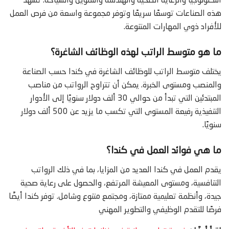
التكنولوجيا والرعاية الصحية والهندسة والتمويل والسياحة. تشهد
هذه الصناعات توسعًا سريعًا وتوفر مجموعة واسعة من فرص العمل
للأفراد ذوي المهارات المتنوعة.
ما هو متوسط ​​الراتب لهذه الوظائف الشاغرة؟
يختلف متوسط ​​الراتب للوظائف الشاغرة في كندا حسب الصناعة
والمنصب ومستوى الخبرة. يمكن أن تتراوح الرواتب من مناصب
المبتدئين التي تبدأ من حوالي 30 ألف دولار سنويًا إلى الأدوار
التنفيذية رفيعة المستوى التي تكسب ما يزيد عن 500 ألف دولار
سنويًا.
ما هي فوائد العمل في كندا؟
يقدم العمل في كندا العديد من المزايا، بما في ذلك الرواتب
التنافسية، ومستوى المعيشة المرتفع، والحصول على رعاية صحية
جيدة، وأنظمة تعليمية ممتازة، ومجتمع متنوع وشامل. توفر كندا أيضًا
فرصًا للتقدم الوظيفي والتطوير المهني