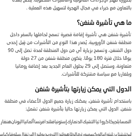
بضرورة فهم الإجراءات القانونية والتأشيرات المطلوبة. يُنصح بشدة
بالتعاون مع خبراء في مجال الهجرة لتسهيل هذه العملية .
ما هي تأشيرة شنغن؟
تأشيرة شنغن هي تأشيرة إقامة قصيرة تسمح لحاملها بالسفر داخل
منطقة شنغن الأوروبية. يُصدر هذا النوع من التأشيرات من قِبل إحدى
دول الشنغن، وتسمح بزيارة أي من دول المنطقة لمدة تصل إلى 90
يومًا خلال فترة 180 يومًا. يتكون منطقة شنغن من 27 دولة
متعاونة، وستصل إلى 29 بحلول العام الجديد بعد إضافة رومانيا
وبلغاريا مع سياسة مشتركة للتأشيرات.
الدول التي يمكن زيارتها بتأشيرة شنغن
باستخدام تأشيرة شنغن، يمكنك زيارة جميع الدول الأعضاء في منطقة
شنغن. الدول التي يمكن زيارتها حاليا بتأشيرة شنغن تشمل:
النمسا
بلجيكا
كرواتيا
التشيك
الدنمارك
إستونيا
فنلندا
فرنسا
ألمانيا
اليونان
هنغاري
ليختنشتاين
ليتوانيا
لوكسمبورغ
مالطا
هولندا
النرويج
بولندا
البرتغال
سلوفاكيا
سل