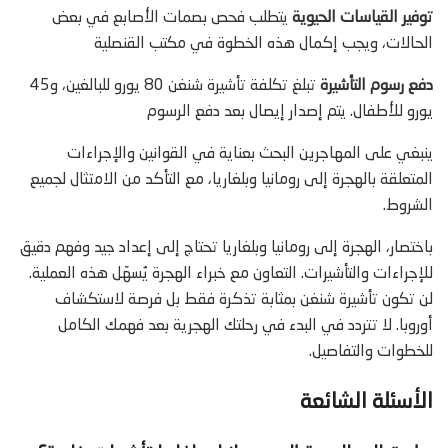
توفير القياسات الحيوية
يتطلب فحص بصمات الأصابع في بعض
الحالات، ويجب إكمال هذه الخطوة في مكتب القنصلية
دفع رسوم التأشيرة
تبلغ تكلفة تأشيرة شنغن 80 يورو للبالغين، و45
يورو للأطفال. يتم إصدار إيصال بعد دفع الرسوم
ينبغي على المهاجرين البحث بعناية في القوانين والإجراءات
المتعلقة بالهجرة إلى رومانيا وبلغاريا، مع التأكد من الامتثال لجميع
الشروط.
باختصار، الهجرة إلى رومانيا وبلغاريا تحتاج إلى إعداد جيد وفهم دقيق
للإجراءات والتأشيرات. التعاون مع خبراء الهجرة يُسهّل هذه العملية.
لن تكون تأشيرة شنغن بمثابة تذكرة فقط بل فرصة لاستكشاف
أوروبا. لا تتردد في البدء في رحلتك الهجرية بعد فهمك الكامل
للخطوات والتفاصيل.
الأسئلة الشائعة