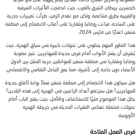
المتنوعة والتاريخ الغني. كانت البلدين يُنظر إليهما على نحو متزايد
كجسرين يربطان الشرق بالغرب، حيث اندمجت التأثيرات الشرقية
والغربية بطرق متناغمة. ولكن مع تقدم الزمن، طرأت تغييرات جذرية
على الساحة، فباتت رومانيا وبلغاريا على أعتاب الانضمام إلى منطقة
شنغن اعتبارًا من مارس 2024.
هذا التطور المهم ينطوي على تحولات كبيرة في سياق الهجرة، حيث
يُفترض أن يفتح الأبواب أمام فرص جديدة للمهاجرين. تتيح عضوية
رومانيا وبلغاريا في منطقة شنغن للمواطنين حرية التنقل بين الدول
الأعضاء دون حاجة إلى تأشيرة، مما يعزز التبادل الثقافي والاقتصادي.
هل سيكون هذا الانضمام إلى منطقة شنغن فعلاً بوابة لآفاق جديدة
للمهاجرين؟ هل سترتفع أعداد الراغبين في الهجرة إلى هذه البلدين؟
يظل هذا الموضوع مثيرًا للاستكشاف والتأمل، حيث يفتح الباب أمام
تحولات محتملة تعكس التغيرات الحديثة في خريطة الهجرة
الأوروبية.
فرص العمل المتاحة