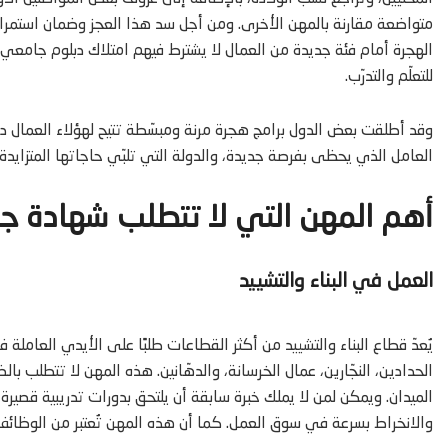
متواضعة مقارنة بالمهن الأخرى. ومن أجل سد هذا العجز وضمان استمرار
الهجرة أمام فئة جديدة من العمال لا يشترط فيهم امتلاك دبلوم جامعي، بل
للتعلّم والتدرّب.
وقد أطلقت بعض الدول برامج هجرة مرنة ومبسّطة تتيح لهؤلاء العمال د
العامل الذي يحظى بفرصة جديدة، والدولة التي تلبّي حاجاتها المتزايدة م
أهم المهن التي لا تتطلب شهادة جا
العمل في البناء والتشييد
يُعدّ قطاع البناء والتشييد من أكثر القطاعات طلبًا على الأيدي العام
الحدادين، النجّارين، عمال الخرسانة، والدهّانين. هذه المهن لا تتطلب ب
الميدان. ويمكن لمن لا يملك خبرة سابقة أن يلتحق بدورات تدريبية قصيرة
والانخراط بسرعة في سوق العمل. كما أن هذه المهن تُعتبر من الوظائف ذا