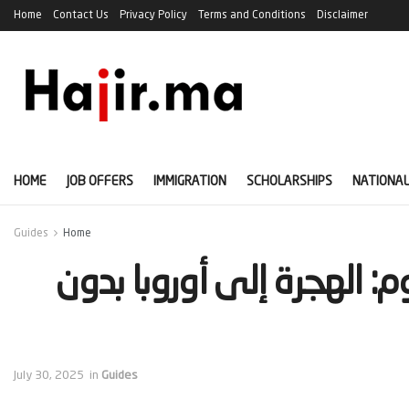
Home
Contact Us
Privacy Policy
Terms and Conditions
Disclaimer
HOME
JOB OFFERS
IMMIGRATION
SCHOLARSHIPS
NATIONAL
Guides
Home
م: الهجرة إلى أوروبا بدون
July 30, 2025
in
Guides