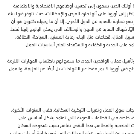
خاصة أولئك الذين يسعون إلى تحسين أوضاعهم الاقتصادية والاجتماعية
ظر إلى أوروبا على أنها قارة الفرص والإمكانات، حيث تتوفر فيها بيئة
قارنة بالعديد من الدول الأخرى. إلا أن ما يجهله كثيرون هو أن
عاليًا. فهناك العديد من المهن والوظائف التي يمكن الولوج إليها فقط
سبيل المثال، قطاعات مثل البناء، رعاية المسنين، السياحة، النظافة،
د على الجدية والكفاءة والاستعداد لتعلم أساسيات العمل.
تأهيل عملي للوافدين الجدد، ما يسمح لهم باكتساب المهارات اللازمة
ي أوروبا لا يمر فقط عبر الشهادات، بل أيضًا عبر العزيمة، والعمل
حاجات سوق العمل وتغيرات التركيبة السكانية. ففي السنوات الأخيرة،
ملة، خاصة في القطاعات الحيوية التي تعتمد بشكل أساسي على
خدمات الفندقية والمطاعم. هذا النقص تفاقم بسبب شيخوخة السكان
وروبيين عن العمل في هذه المجالات التي تُعتبر شاقة أو ذات رواتب