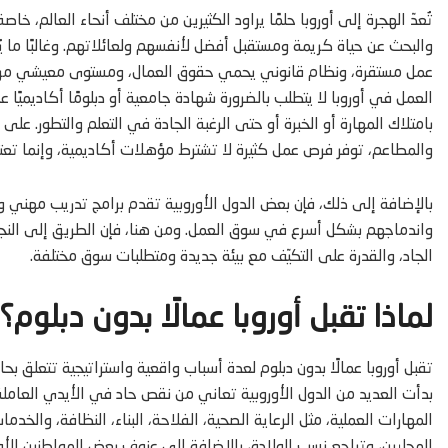
تُعدّ الهجرة إلى أوروبا حلمًا يراود الكثيرين من مختلف أنحاء العالم، 
والبحث عن حياة كريمة ومستقبل أفضل لأنفسهم ولعائلاتهم. وغالبًا ما يُن
عمل مستقرة، ونظام قانوني يحمي حقوق العمال، ومستوى معيشي مرتفع م
العمل في أوروبا لا يتطلب بالضرورة شهادة جامعية أو دبلومًا أكاديميًا 
بامتلاك المهارة أو الخبرة أو حتى الرغبة الجادة في التعلم والتطور. على 
والمطاعم، توفر فرص عمل كثيرة لا تشترط مؤهلات أكاديمية، وإنما تعتم
بالإضافة إلى ذلك، فإن بعض الدول الأوروبية تقدم برامج تدريب مهني و
واندماجهم بشكل أسرع في سوق العمل. ومن هنا، فإن الطريق إلى النجاح ف
الجاد، والقدرة على التكيّف مع بيئة جديدة ومتطلبات سوق مختلفة.
لماذا تقبل أوروبا عمالًا بدون دبلوم؟
تقبل أوروبا عمالًا بدون دبلوم لعدة أسباب واقعية واستراتيجية تتعلق ب
بدأت العديد من الدول الأوروبية تعاني من نقص حاد في الأيدي العا
المهارات العملية، مثل الرعاية الصحية، الفلاحة، البناء، النظافة، وال
المحليين، وتراجع نسب الولادة، بالإضافة إلى عزوف بعض المواطنين الأ