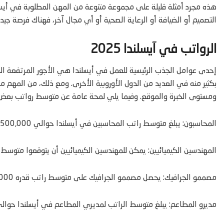
التصميم أو الضيافة أو الرعاية الصحية أو أي مجال آخر، فهناك فرصة جيد
الرواتب في آيسلندا 2025
إحدى عوامل الجذب الرئيسية للعمل في أيسلندا هي الأجور المرتفعة ال
بكثير منه في العديد من الدول الأوروبية الأخرى. ومع ذلك، من المهم م
ومستوى الخبرة والموقع. وفيما يلي لمحة عامة عن متوسط ​​رواتب بعض الم
المحاسبون: يبلغ متوسط ​​راتب المحاسبين في أيسلندا حوالي 6,500,000 كرونة آيسلندية سنويًا.
المهندسين الكيميائيين: يمكن للمهندسين الكيميائيين أن يتوقعوا متوسط ​​راتب قدره 7,000,000 كرونا آ
مصممو الجرافيك: يحصل مصممو الجرافيك على متوسط ​​راتب قدره 5,500,000 كرونا آيسلندية سنويًا.
مديرو المطاعم: يبلغ متوسط ​​الراتب لمديري المطاعم في أيسلندا حوالي 6,000,000 كرونة آيسلندية سنوي