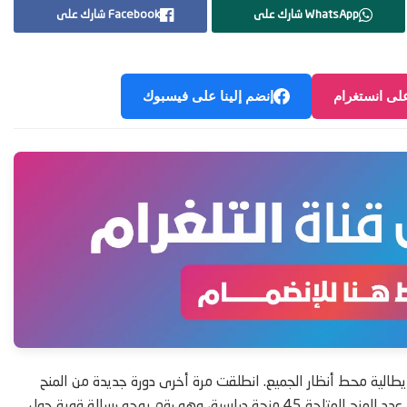
WhatsApp شارك على
Facebook شارك على
على انستغرام
إنضم إلينا على فيسبوك
يطالية محط أنظار الجميع. انطلقت مرة أخرى دورة جديدة من المنح
الدراسية والتي يشرف على تنظيمها الحكومة الإيطالية. هذا العام، يبلغ عدد المنح المتاحة 45 منحة دراسية، وهو رقم يوجه رسالة قوية حول