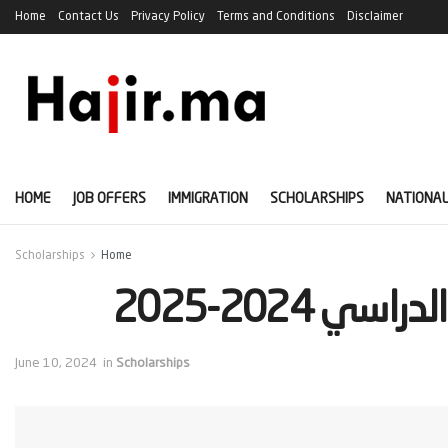
Home
Contact Us
Privacy Policy
Terms and Conditions
Disclaimer
HOME
JOB OFFERS
IMMIGRATION
SCHOLARSHIPS
NATIONAL
Scholarships
Home
ي 2024-2025
June 10, 2024
in
Scholarships