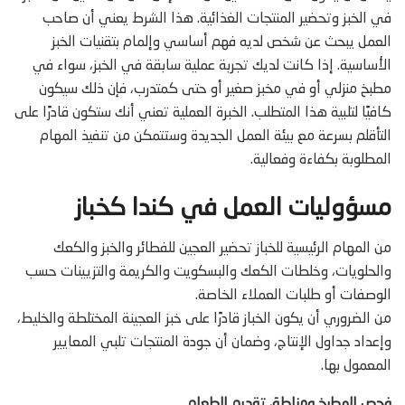
في الخبز وتحضير المنتجات الغذائية. هذا الشرط يعني أن صاحب
العمل يبحث عن شخص لديه فهم أساسي وإلمام بتقنيات الخبز
الأساسية. إذا كانت لديك تجربة عملية سابقة في الخبز، سواء في
مطبخ منزلي أو في مخبز صغير أو حتى كمتدرب، فإن ذلك سيكون
كافيًا لتلبية هذا المتطلب. الخبرة العملية تعني أنك ستكون قادرًا على
التأقلم بسرعة مع بيئة العمل الجديدة وستتمكن من تنفيذ المهام
المطلوبة بكفاءة وفعالية.
مسؤوليات العمل في كندا كخباز
من المهام الرئيسية للخباز تحضير العجين للفطائر والخبز والكعك
والحلويات، وخلطات الكعك والبسكويت والكريمة والتزيينات حسب
الوصفات أو طلبات العملاء الخاصة.
من الضروري أن يكون الخباز قادرًا على خبز العجينة المختلطة والخليط،
وإعداد جداول الإنتاج، وضمان أن جودة المنتجات تلبي المعايير
المعمول بها.
فحص المطبخ ومناطق تقديم الطعام