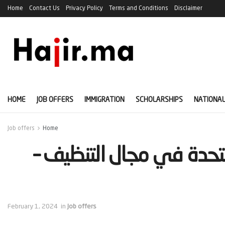
Home
Contact Us
Privacy Policy
Terms and Conditions
Disclaimer
HOME
JOB OFFERS
IMMIGRATION
SCHOLARSHIPS
NATIONAL
Job offers
Home
تحدة في مجال التنظيف –
February 1, 2024
in
Job offers