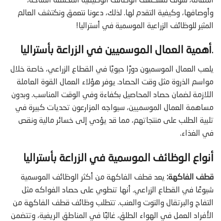
المقالة، سوف نستكشف الوظائف الوظيفية المختلفة المتاحة،
وأوصافها، وكيفية التقدم لها. لذلك، دعونا نتعمق ونكتشف العالم
المثير للوظائف الزراعية الموسمية في أستراليا!
.
أهمية العمال الموسميين في الزراعة بأستراليا
يلعب العمال الموسميون دورًا حيويًا في القطاع الزراعي، خاصة خلال
مواسم الذروة مثل وقت الحصاد. يوفر هؤلاء العمال القوة العاملة
اللازمة لضمان حصاد المحاصيل بكفاءة وفي الوقت المناسب. وبدون
مساهمة العمال الموسميين، سيواجه المزارعون تحديات كبيرة في
تلبية الطلب على منتجاتهم، مما قد يؤدي إلى خسائر مالية ونقص
في الغذاء.
أنواع الوظائف الموسمية في الزراعة بأستراليا
قطف الفاكهة:
يعد قطف الفاكهة من أكثر الوظائف الموسمية
شيوعًا في القطاع الزراعي. أنها تنطوي على حصاد الفواكه مثل
التفاح والبرتقال والتوت والعنب. تتطلب وظائف قطف الفاكهة من
الأفراد العمل في الهواء الطلق، غالبًا في المناطق الريفية، وتتضمن