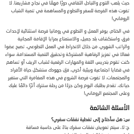
حيث يلعب التنوع والتبادل الثقافي دورًا مهمًا في نجاح مشاريعنا. لا
تفوت هذه الفرصة للسفر والتطوع والمساهمة في تنمية الشباب
الروماني!
في الختام، يوفر العمل و التطوع في رومانيا فرصة استثنائية لإحداث
فرق، واستكشاف بلد جميل، والاستمتاع بمزايا الإقامة المجانية
والراتب الشهري. من خلال الانخراط في العمل التطوعي، تصبح عضوا
فعالا في تعزيز الرفاهية المشتركة وتحقيق التنمية المستدامة. سواء
كنت تقوم بتدريس اللغة والمهارات الرقمية لشباب الريف أو تساهم
في قضايا اجتماعية وبيئية أخرى، فإن جهودك ستشكل حياة الأفراد
والمجتمعات. لا تفوت فرصة الشروع في هذه المغامرة التي ستغير
حياتك. تقدم بطلبك اليوم وكن جزءًا من رحلة ستترك أثرًا دائمًا عليك
وعلى المجتمع الروماني!
الأسئلة الشائعة
س: هل سأحتاج إلى تغطية نفقات سفري؟
ج: لا، سيتم تعويض نفقات سفرك بناءً على حاسبة مسافة