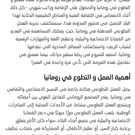
تُنسى؟ لا مزيد من البحث! نقدم فرصة فريدة للأفراد مثلك للسفر و
التطوع في رومانيا والحصول على الإقامة وراتب شهري – كل ذلك
أثناء الانغماس في الثقافة الغنية والمناظر الطبيعية الخلابة لهذا
البلد الجميل. في منشور المدونة هذا، سنستكشف تجربة العمل
التطوعي المذهلة في رومانيا، حيث يمكنك المساهمة في العديد
من القضايا الاجتماعية والبيئية، وتعليم اللغة والمهارات الرقمية
لشباب الريف، واستكشاف المعالم الساحرة التي تقدمها
رومانيا. استعد للشروع في رحلة ستغير حياتك، بينما نتعمق في
تفاصيل هذه الفرصة التي تأتي مرة واحدة في العمر!
أهمية العمل و التطوع في رومانيا
يحتل العمل التطوعي مكانة خاصة في النسيج الاجتماعي والثقافي
في رومانيا. يقدر المجتمع الروماني التفاعل القوي بين أعضائه
ويشجع العمل التطوعي بنشاط. من الأحداث المحلية إلى المبادرات
الوطنية، يلعب العمل التطوعي دورًا حيويًا في دعم القضايا
الاجتماعية والبيئية في جميع أنحاء البلاد. سواء كان الأمر يتعلق
برعاية كبار السن، أو تعليم الأطفال، أو المشاركة في حملات تنظيف