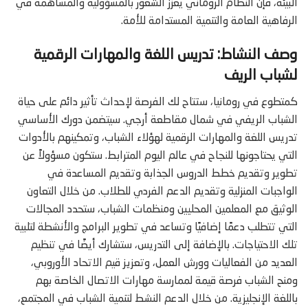
البيئة، فإن النظام الروماني يعزز الشعور بالمسؤولية والمساهمة في
الرفاهية العامة والتنمية المستدامة للأمة.
وصف النشاط: تدريس اللغة والمهارات الرقمية
لشباب الريف
كمتطوع في رومانيا، ستتاح لك الفرصة لإحداث تأثير دائم على حياة
الشباب الريفي في شمال مقاطعة أرجي. سيتضمن دورك الأساسي
تدريس اللغة والمهارات الرقمية لهؤلاء الشباب، وتمكينهم بالأدوات
التي يحتاجونها للنجاح في عالم اليوم المترابط. ستكون مسؤولاً عن
تطوير وتقديم خطط الدروس الجذابة وتقديم المساعدة في
الواجبات المنزلية وتقديم الدعم الفردي للطلاب. من خلال التعاون
الوثيق مع المعلمين المحليين ومنظمات الشباب، ستحدد المجالات
التي تتطلب دعمًا إضافيًا وتساعد في تطوير البرامج والأنشطة لتلبية
تلك الاحتياجات. بالإضافة إلى التدريس، ستشارك أيضًا في تنظيم
العديد من الفعاليات وورش العمل، وتعزيز قيم الاتحاد الأوروبي،
ومنح الشباب فرصة قيمة لممارسة مهارات الاتصال الخاصة بهم
باللغة الإنجليزية. من خلال الدعم النشط لتنمية الشباب في المجتمع،