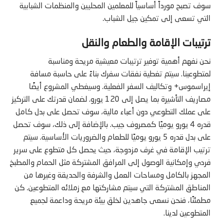
سوف تصبح مورداً أساسياً للمعلمين المحليين والمنظمات الشبابية
التي تسعى إلى تمكين جيل الشباب.
ترتيبات الإقامة والطعام والنقل
نحن نفهم أهمية توفير ترتيبات معيشية مريحة ومناسبة
لمتطوعينا. سيتم تغطية نفقات سفرك بناءً على حاسبة مسافة
إيراسموس+ وتكاليف السفر الفعلية. وسيغطي المشروع أيضًا
مصاريف التأشيرة بما يصل إلى 120 يورو. لضمان قدرتك على التركيز
على عملك التطوعي دون أعباء مالية، سوف تحصل على بدل كامل
قدره 4 يورو يوميًا كمصروف جيب. بالإضافة إلى ذلك، سوف تحصل
على بدل قدره 5 يورو يوميًا للطعام والضروريات الأساسية. سيتم
ترتيب الإقامة في غرف مزدوجة، حيث يحصل كل متطوع على سرير
فردي وإمكانية الوصول إلى المرافق المشتركة مثل الحمام والمطبخ
المجهز بالكامل ومساحات العمل والشرفة والحديقة وغيرها من
المناطق المشتركة التي سيتم مشاركتها مع زملائه المتطوعين. كن
مطمئنًا، فنحن نسعى جاهدين لخلق بيئة مريحة وداعمة لجميع
المتطوعين لدينا.