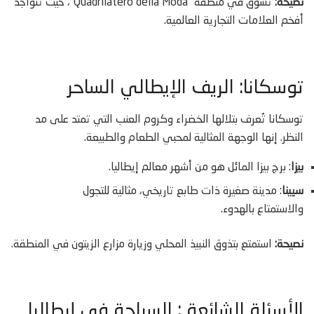
نصيحة:
تسوّق في منطقة “Quadrilatero della Moda”، حيث تتواجد
أفخم العلامات التجارية العالمية.
توسكانا: الريف الإيطالي الساحر
توسكانا تُعرف بتلالها الخضراء وكروم العنب التي تمتد على مد
النظر. إنها الوجهة المثالية لمحبي الطعام والطبيعة.
بيزا
: برج بيزا المائل هو من أشهر معالم إيطاليا.
سيينا
: مدينة صغيرة ذات طابع تاريخي، مثالية للتجول
والاستمتاع بالهدوء.
نصيحة:
استمتع بتذوق النبيذ المحلي وزيارة مزارع الزيتون في المنطقة.
الأسئلة الشائعة : السياحة في إيطاليا