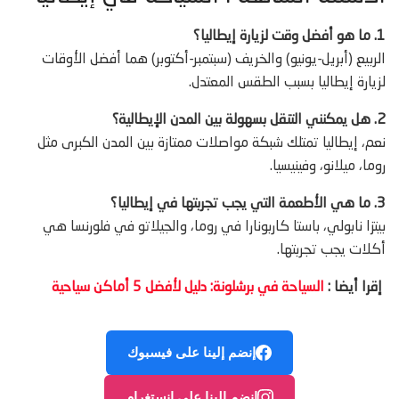
1. ما هو أفضل وقت لزيارة إيطاليا؟
الربيع (أبريل-يونيو) والخريف (سبتمبر-أكتوبر) هما أفضل الأوقات
لزيارة إيطاليا بسبب الطقس المعتدل.
2. هل يمكنني التنقل بسهولة بين المدن الإيطالية؟
نعم، إيطاليا تمتلك شبكة مواصلات ممتازة بين المدن الكبرى مثل
روما، ميلانو، وفينيسيا.
3. ما هي الأطعمة التي يجب تجربتها في إيطاليا؟
بيتزا نابولي، باستا كاربونارا في روما، والجيلاتو في فلورنسا هي
أكلات يجب تجربتها.
إقرا أيضا :
السياحة في برشلونة: دليل لأفضل 5 أماكن سياحية
إنضم إلينا على فيسبوك
إنضم إلينا على انستغرام