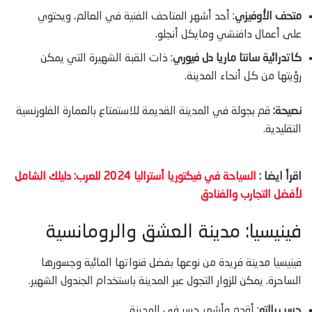
متحف الأوفيزي
: أحد أشهر المتاحف الفنية في العالم، ويحتوي
على أعمال دافنشي ومايكل أنجلو.
كاتدرائية سانتا ماريا دل فيوري
: ذات القبة الشهيرة التي يمكن
رؤيتها من كل أنحاء المدينة.
نصيحة:
قم بجولة في المدينة القديمة للاستمتاع بالعمارة الفلورنسية
التقليدية.
اقرأ ايضا :
السياحة في فيكتوريا أستراليا 2024 للعرب: دليلك الشامل
لأفضل التجارب والفنادق
فينيسيا: مدينة العشق والرومانسية
فينيسيا مدينة فريدة من نوعها بفضل قنواتها المائية وجسورها
الساحرة. يمكن للزوار التجول عبر المدينة باستخدام الجندول الشهير.
جسر ريالتو
: أقدم وأشهر جسر في المدينة.