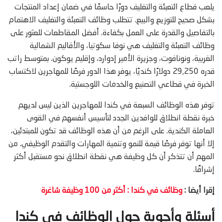
يلعب قطاع التعبئة والتغليف دورًا حاسمًا في ضمان إعداد المنتجات
بشكل صحيح للتوزيع والبيع. تتطلب وظائف التعبئة والتغليف الاهتمام
بالتفاصيل والقدرة على العمل بكفاءة. أفضل المقاطعات للعثور على
وظائف التعبئة والتغليف هي نوفا سكوتيا، والأقاليم الشمالية
الغربية، ونونافوت، وجزيرة الأمير إدوارد، وإقليم يوكون. بمتوسط ​​راتب
قدره 29,250 دولارًا كنديًا، يوفر هذا الدور فرصًا للمهاجرين لاكتساب
الخبرة في قطاعي التصنيع والخدمات اللوجستية.
توفر هذه الوظائف السبعة في كندا للمهاجرين الذين ليس لديهم
خبرة نقطة انطلاق للوافدين الجدد لتأسيس أنفسهم في القوى
العاملة الكندية. على الرغم من أن هذه الوظائف قد تكون للمبتدئين،
إلا أنها توفر فرصًا قيمة للنمو وتنمية المهارات والتقدم الوظيفي. من
المهم أن تتذكر أن كل وظيفة هي نقطة انطلاق نحو مستقبل أكثر
إشراقًا.
إقرا أيضا :
وظائف في كندا : أكثر من 100 وظيفة شاغرة
أسئلة وأجوبة حول الوظائف في كندا