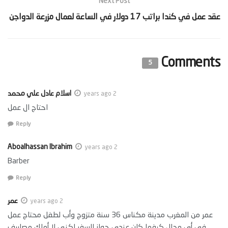
Next Post
‫عقد عمل في كندا براتب 17 دولار في الساعة لعمال مزرعة الدواجن‬
Comments
5
اسلام عادل علي محمد
2 years ago
احتاج ال عمل
Reply
Aboalhassan Ibrahim
2 years ago
Barber
Reply
عمر
2 years ago
عمر من المغرب مدينة مكناس 36 سنة متزوج وأب لطفل محتاج عمل
في أي مجال كيفما كان عندي جواز السفر لكني لا أملك مصاريف