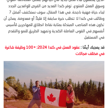
الذين يتطلعون لبدء فصل جديد في حياتهم. بفضل اقتصادها القوي
وسوق العمل المتنوع، توفر كندا العديد من الفرص للوافدين الجدد
لبناء حياة مهنية ناجحة. في هذا المقال، سوف نستكشف أفضل 7
وظائف في كندا لا تتطلب خبرة سابقة إلا قليلاً أو معدومة. يمكن أن
تكون هذه المناصب المبتدئة بمثابة نقاط انطلاق للمهاجرين لتأسيس
أنفسهم في القوى العاملة الكندية وتمهيد الطريق للنمو والتقدم
في المستقبل
قد يعجبك أيضًا :
عقود
العمل في كندا 2024: +100 وظيفة شاغرة
في مختلف مجالات