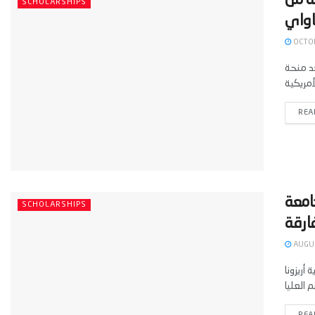
ة من
SCHOLARSHIPS
OCTOB
East-West Center Graduate Degree Fellowship فرصة ذهبية
REA
امعة
SCHOLARSHIPS
AUGUS
منحة جامعية ممولة بالكامل