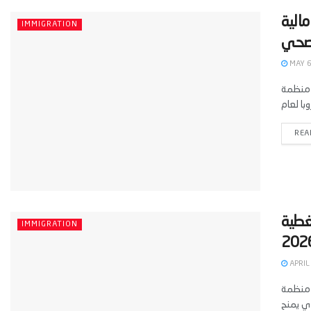
عام 2026 بمزايا مالية
IMMIGRATION
MAY 6
Zavod za podjetnistvo, turiz عن فتح باب
REA
غطية
IMMIGRATION
APRIL
ورية التشيك عن فتح باب القبول في برنامج تطوع