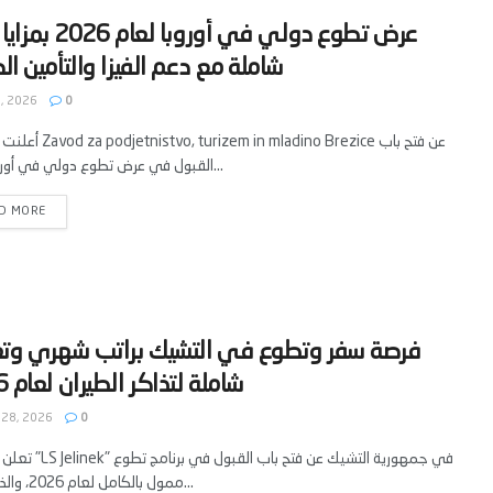
‫عرض تطوع دولي في أوروبا ل
, 2026
0
أعلنت منظمة em in mladino Brezice
القبول في عرض تطوع دولي في أوروبا لعام...
D MORE
‫فرصة سفر وتطوع في التشيك براتب شهري وت
 28, 2026
0
تعلن منظمة "LS Jelinek" في جمه
ممول بالكامل لعام 2026، والذي يمنح...