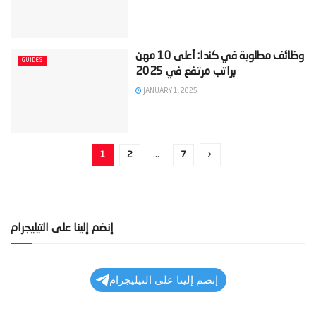
‫وظائف مطلوبة في كندا: أعلى 10 مهن
GUIDES
JANUARY 1, 2025
1
2
…
7
إنضم إلينا على التيليجرام
إنضم إلينا على التيليجرام